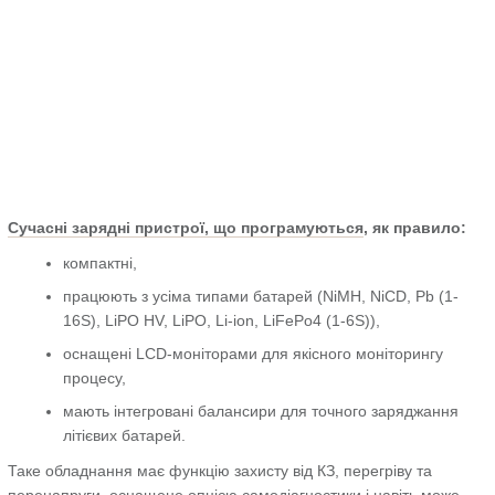
Сучасні зарядні пристрої, що програмуються
, як правило:
компактні,
працюють з усіма типами батарей (NiMH, NiCD, Pb (1-
16S), LiPO HV, LiPO, Li-ion, LiFePo4 (1-6S)),
оснащені LCD-моніторами для якісного моніторингу
процесу,
мають інтегровані балансири для точного заряджання
літієвих батарей.
Таке обладнання має функцію захисту від КЗ, перегріву та