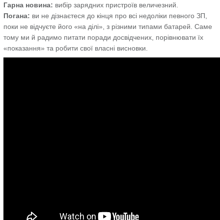
Гарна новина:
вибір зарядних пристроїв величезний.
Погана:
ви не дізнаєтеся до кінця про всі недоліки певного ЗП,
поки не відчуєте його «на ділі», з різними типами батарей. Саме
тому ми й радимо питати поради досвідчених, порівнювати їх
«показання» та робити свої власні висновки.