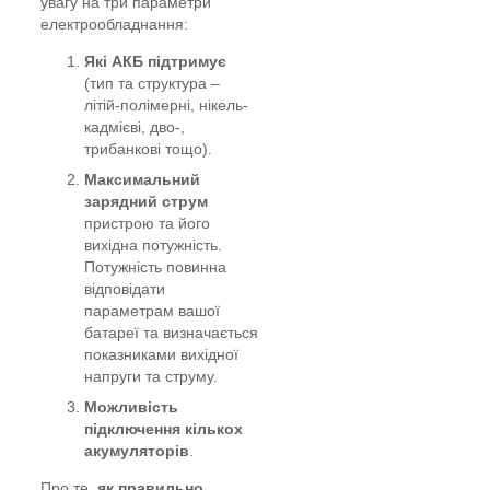
увагу на три параметри
електрообладнання:
Які АКБ підтримує
(тип та структура –
літій-полімерні, нікель-
кадмієві, дво-,
трибанкові тощо).
Максимальний
зарядний струм
пристрою та його
вихідна потужність.
Потужність повинна
відповідати
параметрам вашої
батареї та визначається
показниками вихідної
напруги та струму.
Можливість
підключення кількох
акумуляторів
.
Про те,
як правильно