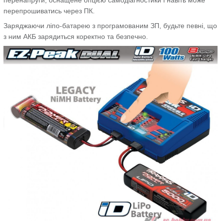
перенапруги, оснащене опцією самодіагностики і навіть може
перепрошиватись через ПК.
Заряджаючи ліпо-батарею з програмованим ЗП, будьте певні, що
з ним АКБ зарядиться коректно та безпечно.