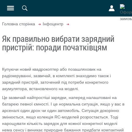
Головна сторінка
Інфоцентр
Як правильно вибрати зарядний
пристрій: поради початківцям
Купуючи новий квадрокоптер або позашляховик на
радіокеруванні, зазвичай, в комплекті знаходимо також і
зарядний пристрій, заточений під потреби конкретного
акумулятора, встановленого на моделі.
Це зазвичай найпростіші зарядки, наперед налаштовані на
батарею певної ємності. І це нормальна ситуація, якщо у вас в
арсеналі один дрон чи один автомобіль. Ситуація докорінно
змінюється, якщо колекція RC-моделей розростається. Тоді
нарощувати кількість зарядок для кожної конкретної моделі
нема сенсу і виникає природне бажання придбати компактний