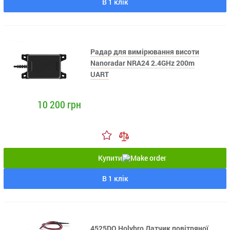
В 1 клік
Радар для вимірювання висоти
Nanoradar NRA24 2.4GHz 200m
UART
10 200 грн
Купити
В 1 клік
4525DO Holybro Датчик повітряної