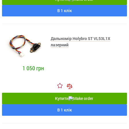
В 1 клік
Дальномір Holybro ST VL53L1X
лазерний
1 050 грн
Купити
В 1 клік