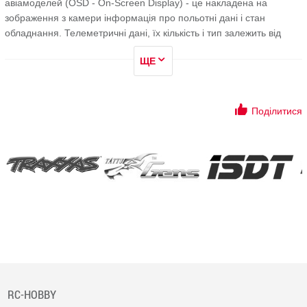
авіамоделей (OSD - On-Screen Display) - це накладена на
зображення з камери інформація про польотні дані і стан
обладнання. Телеметричні дані, їх кількість і тип залежить від
наявності датчиків і GPS навігатора.
ЩЕ
Використовується система телеметрії для FPV польотів.
На дисплей виводяться в основному: координати місця
Поділитися
розташування авіамоделі, висота, швидкість і напрямок польоту,
температура, рівень заряду батареї, напруга, відстань від точки
старту і ін.
Автопілот і система стабілізації може працювати на основі цих
даних. Ціна на комплект FPV телеметрії залежить від кількості і
типів датчиків, які в нього входять.
Вибирайте, купуйте! Доставляємо замовлення по всій
Україні:
до Києва, Харкова, Одеса, Дніпро, Запоріжжя, Львів,
Миколаїв, Вінниця, Сімферополь, Херсон, Полтава, Чернігів,
Черкаси, Житомир, Суми, Хмельницький, Чернівці, Рівне,
Кропивницький, Івано-Франківськ, Тернопіль, Луцьк, Ужгород та
RC-HOBBY
інші населені пункти.