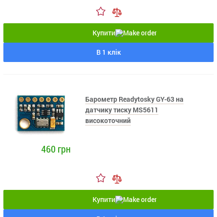
Купити
В 1 клік
Барометр Readytosky GY-63 на
датчику тиску MS5611
високоточний
460 грн
Купити