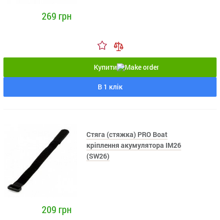
269 грн
Купити
В 1 клік
Стяга (стяжка) PRO Boat
кріплення акумулятора IM26
(SW26)
209 грн