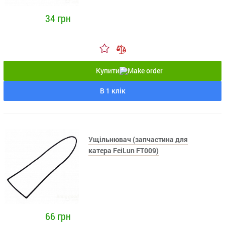
34 грн
Купити
В 1 клік
Ущільнювач (запчастина для
катера FeiLun FT009)
66 грн