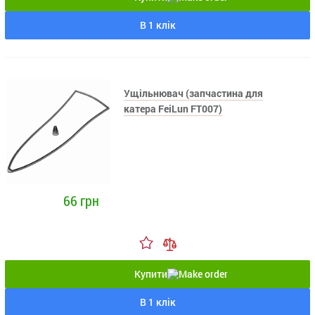
В 1 клік
Ущільнювач (запчастина для
катера FeiLun FT007)
66 грн
Купити
В 1 клік