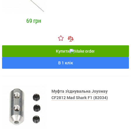
69 грн
Купити
В 1 клік
Муфта з'єднувальна Joysway
CF2812 Mad Shark F1 (82034)