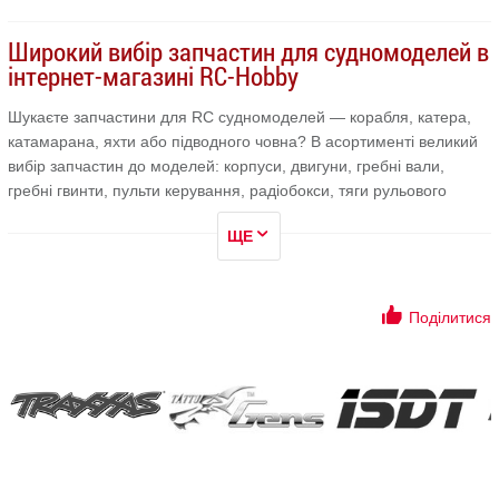
Широкий вибір запчастин для судномоделей в
інтернет-магазині RC-Hobby
Шукаєте запчастини для RC судномоделей — корабля, катера,
катамарана, яхти або підводного човна? В асортименті великий
вибір запчастин до моделей: корпуси, двигуни, гребні вали,
гребні гвинти, пульти керування, радіобокси, тяги рульового
сервоприводу і багато іншого.
ЩЕ
Зручний фільтр з лівого боку екрану допоможе підібрати
необхідну деталь для складання або створення судномоделі. У
розділі запропонована продукція таких відомих виробників
Поділитися
радіомоделей:
ProBoat, Thunder Tiger і ін.
Підбирайте, купуйте!
Доставка замовлення по Україні:
Київ, Дніпро, Херсон, Одесу,
Львів та ін.