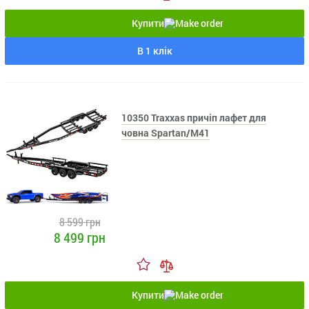
Купити
В 1 клік
10350 Traxxas причіп лафет для
човна Spartan/M41
8 599 грн
8 499 грн
Купити