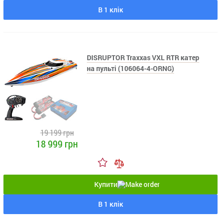
В 1 клік
DISRUPTOR Traxxas VXL RTR катер
на пульті (106064-4-ORNG)
19 199 грн
18 999 грн
Купити
В 1 клік