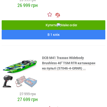
26 999 грн
Купити
В 1 клік
DCB M41 Traxxas Widebody
Brushless 40" TSM RTR катамаран
на пульті (57046-4-GRNR) ...
27 999 грн
27 699 грн