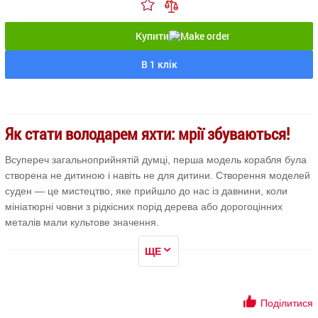
Купити
В 1 клік
Як стати володарем яхти: мрії збуваються!
Всупереч загальноприйнятій думці, перша модель корабля була
створена не дитиною і навіть не для дитини. Створення моделей
суден — це мистецтво, яке прийшло до нас із давнини, коли
мініатюрні човни з рідкісних порід дерева або дорогоцінних
металів мали культове значення.
Прогрес змінює характер людини, але не змінює її пристрастей
ЩЕ
— бажання приборкати водну стихію тільки зростає з появою на
світ радіокерованих моделей човнів і швидкохідних катерів.
Підкоряємося основному інстинкту
Поділитися