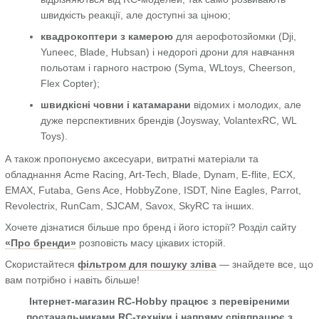
швидкість реакції, але доступні за ціною;
квадрокоптери з камерою
для аерофотозйомки (Dji,
Yuneec, Blade, Hubsan) і недорогі дрони для навчання
польотам і гарного настрою (Syma, WLtoys, Cheerson,
Flex Copter);
швидкісні човни і катамарани
відомих і молодих, але
дуже перспективних брендів (Joysway, VolantexRC, WL
Toys).
А також пропонуємо аксесуари, витратні матеріали та
обладнання Acme Racing, Art-Tech, Blade, Dynam, E-flite, ECX,
EMAX, Futaba, Gens Ace, HobbyZone, ISDT, Nine Eagles, Parrot,
Revolectrix, RunCam, SJCAM, Savox, SkyRC та інших.
Хочете дізнатися більше про бренд і його історії? Розділ сайту
«Про бренди»
розповість масу цікавих історій.
Скористайтеся
фільтром для пошуку зліва
— знайдете все, що
вам потрібно і навіть більше!
Інтернет-магазин RC-Hobby працює з перевіреними
постачальниками RC-техніки і напряму співпрацює з