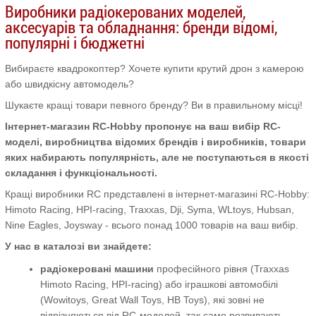
Виробники радіокерованих моделей,
аксесуарів та обладнання: бренди відомі,
популярні і бюджетні
Вибираєте квадрокоптер? Хочете купити крутий дрон з камерою
або швидкісну автомодель?
Шукаєте кращі товари певного бренду? Ви в правильному місці!
Інтернет-магазин RC-Hobby пропонує на ваш вибір RC-
моделі, виробництва відомих брендів і виробників, товари
яких набирають популярність, але не поступаються в якості
складання і функціональності.
Кращі виробники RC представлені в інтернет-магазині RC-Hobby:
Himoto Racing, HPI-racing, Traxxas, Dji, Syma, WLtoys, Hubsan,
Nine Eagles, Joysway - всього понад 1000 товарів на ваш вибір.
У нас в каталозі ви знайдете:
радіокеровані машини
професійного рівня (Traxxas
Himoto Racing, HPI-racing) або іграшкові автомобілі
(Wowitoys, Great Wall Toys, HB Toys), які зовні не
відрізняються від RC-моделей, так само розвивають