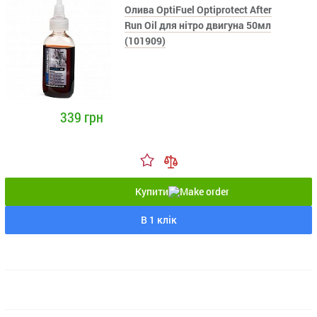
Олива OptiFuel Optiprotect After
Run Oil для нітро двигуна 50мл
(101909)
339 грн
Купити
В 1 клік