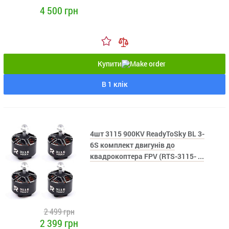
4 500 грн
Купити
В 1 клік
4шт 3115 900KV ReadyToSky BL 3-
6S комплект двигунів до
квадрокоптера FPV (RTS-3115- ...
2 499 грн
2 399 грн