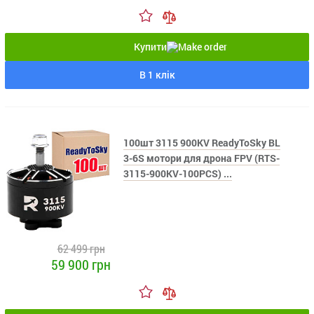
Купити
В 1 клік
100шт 3115 900KV ReadyToSky BL
3-6S мотори для дрона FPV (RTS-
3115-900KV-100PCS) ...
62 499 грн
59 900 грн