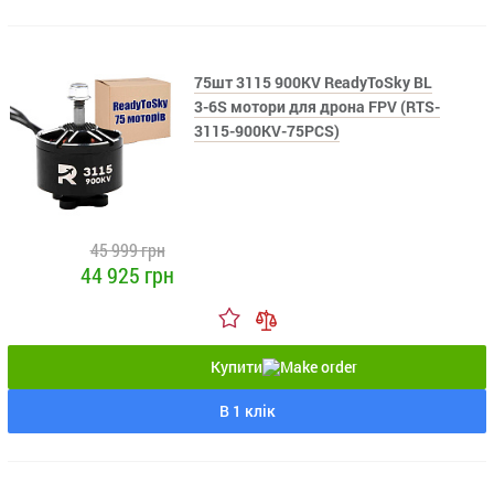
75шт 3115 900KV ReadyToSky BL
3-6S мотори для дрона FPV (RTS-
3115-900KV-75PCS)
45 999 грн
44 925 грн
Купити
В 1 клік