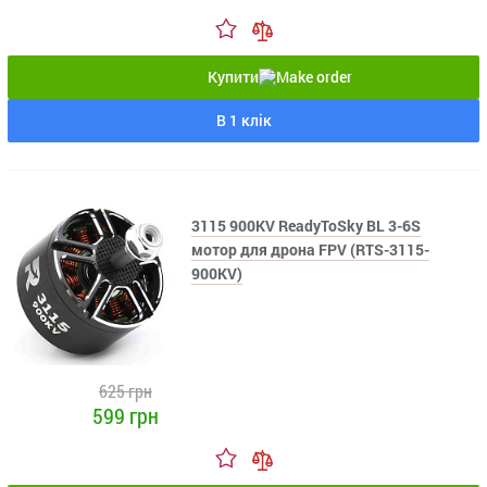
Купити
В 1 клік
3115 900KV ReadyToSky BL 3-6S
мотор для дрона FPV (RTS-3115-
900KV)
625 грн
599 грн