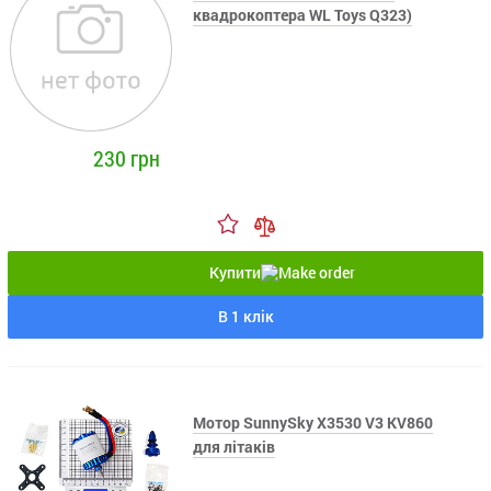
квадрокоптера WL Toys Q323)
230 грн
Купити
В 1 клік
Мотор SunnySky X3530 V3 KV860
для літаків