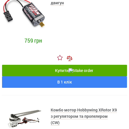
двигун
759 грн
Купити
В 1 клік
Комбо мотор Hobbywing XRotor X9
з регулятором та пропелером
(CW)