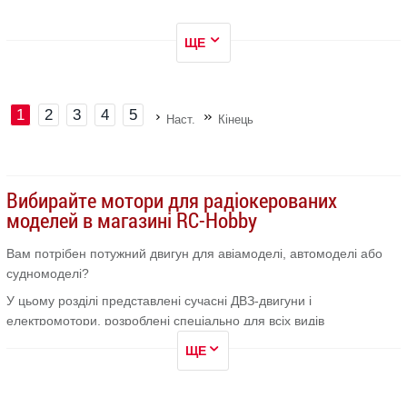
ЩЕ
1
2
3
4
5
Наст.
Кінець
Вибирайте мотори для радіокерованих
моделей в магазині RC-Hobby
Вам потрібен потужний двигун для авіамоделі, автомоделі або
судномоделі?
У цьому розділі представлені сучасні ДВЗ-двигуни і
електромотори, розроблені спеціально для всіх видів
радіокерованих моделей. Всі двигуни мають великий
ЩЕ
експлуатаційний ресурс і високі технічні характеристики.
ДВЗ двигуни бувають: бензинові, що працюють на суміші бензину