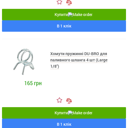
Купити
В 1 клік
Хомути пружинні DU-BRO для
паливного шланга 4 шт (Large
1/8")
165 грн
Купити
В 1 клік