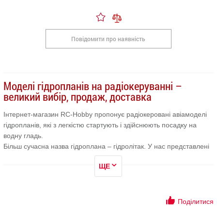
Повідомити про наявність
Моделі гідропланів на радіокеруванні –
великий вибір, продаж, доставка
Інтернет-магазин RC-Hobby пропонує радіокеровані авіамоделі
гідропланів, які з легкістю стартують і здійснюють посадку на
водну гладь.
Більш сучасна назва гідроплана – гідролітак. У нас представлені
гідроплани в асортименті від відомих компаній-виробників. Якщо
ЩЕ
виникли труднощі у виборі або потрібно порадитися з
компетентною людиною в цій сфері - звертайтеся! З радістю
допоможемо кожному.
Купити модель гідролітака в магазині RC-Hobby вигідно і
Поділитися
просто: