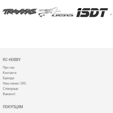
зручний фільтр підбору і способи оплати;
гарантія від виробника;
можливість покупки не тільки самих авіамоделей, а й
комплектуючих, аксесуарів, запчастин;
доставка по Україні - в будь-який населений пункт.
RC-HOBBY
Про нас
Контакти
Бренди
Наш канал 1RC
Співпраця
Вакансії
ПОКУПЦЯМ