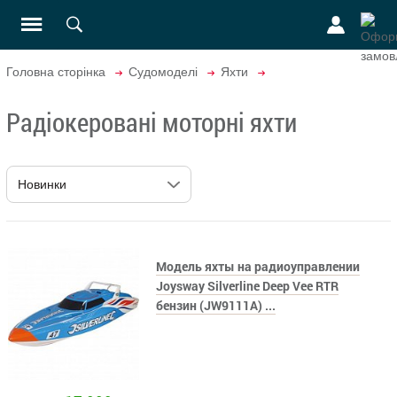
Головна сторінка
Судомоделі
Яхти
Радіокеровані моторні яхти
Модель яхты на радиоуправлении
Joysway Silverline Deep Vee RTR
бензин (JW9111A) ...