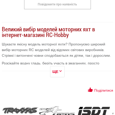
Повідомити про наявність
Великий вибір моделей моторних яхт в
інтернет-магазині RC-Hobby
Шукаєте якісну модель моторної яхти? Пропонуємо широкий
вибір моторних RC моделей від відомих світових виробників.
Стрімкі і витончені човни сподобаються як дітям, так і дорослим.
Розсікайте водну гладь, беріть участь в змаганнях, просто
отримуйте море задоволення. Адже радіокеровані судномоделі
ЩЕ
— це шанс стати капітаном. А для любителів "ловити вітер" —
рекомендуємо звернути увагу на
вітрильні яхти-кораблі
.
Чому варто купувати у нас:
Поділитися
RC-моделі яхт з моторами найвищої якості з гарантією від
виробника;
гарантований обмін або повернення товару протягом 14
днів при дотриманні встановлених умов;