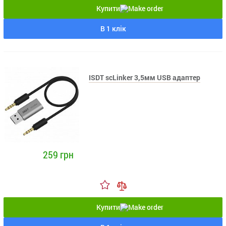
Купити
В 1 клік
ISDT scLinker 3,5мм USB адаптер
259 грн
Купити