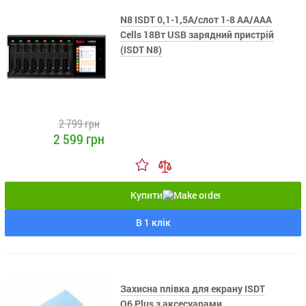
N8 ISDT 0,1-1,5А/слот 1-8 AA/AAA
Сells 18Вт USB зарядний пристрій
(ISDT N8)
2 799 грн
2 599 грн
Купити
В 1 клік
Захисна плівка для екрану ISDT
Q6 Plus з аксесуарами