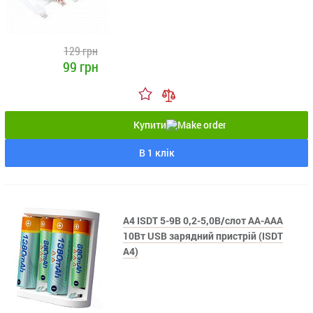
129 грн
99 грн
Купити
В 1 клік
A4 ISDT 5-9В 0,2-5,0В/слот АА-ААА
10Вт USB зарядний пристрій (ISDT
A4)