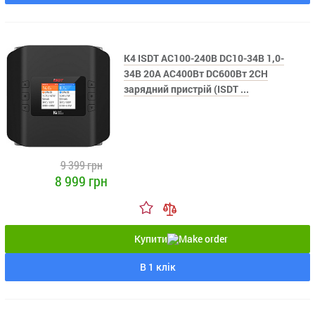
K4 ISDT AC100-240В DC10-34В 1,0-
34В 20А AC400Вт DC600Вт 2CH
зарядний пристрій (ISDT ...
9 399 грн
8 999 грн
Купити
В 1 клік