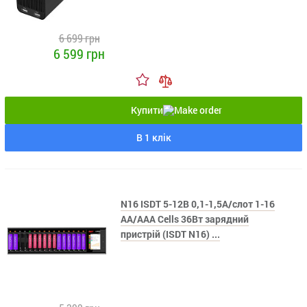
6 699 грн
6 599 грн
Купити
В 1 клік
N16 ISDT 5-12В 0,1-1,5А/слот 1-16
AA/AAA Сells 36Вт зарядний
пристрій (ISDT N16) ...