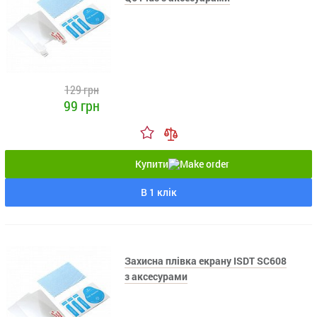
129 грн
99 грн
Купити
В 1 клік
Захисна плівка екрану ISDT SC608
з аксесурами