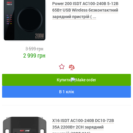
Power 200 ISDT AC100-240В 5-12В
65Вт USB Wireless безконтактний
зарядний пристрій ( ...
3 599 грн
2 999 грн
Купити
В 1 клік
X16 ISDT AC100-240В DC10-72В
35А 2200Вт 2CH зарядний