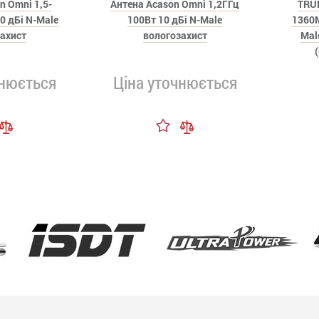
n Omni 1,5-
Антена Acason Omni 1,2ГГц
TRUE
0 дБі N-Male
100Вт 10 дБі N-Male
1360
ахист
вологозахист
Mal
чнюється
Ціна уточнюється