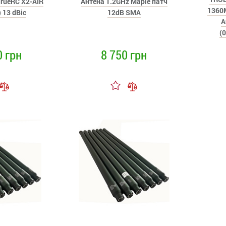
TrueRC X2-AIR
Антена 1.2GHz Maple патч
1360М
 13 dBic
12dB SMA
А
(
0 грн
8 750 грн