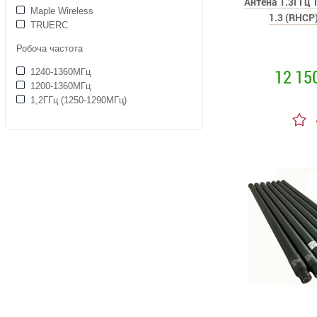
Антена 1.3ГГц 
Maple Wireless
1.3 (RHCP)
TRUERC
Робоча частота
12 15
1240-1360МГц
1200-1360МГц
1,2ГГц (1250-1290МГц)