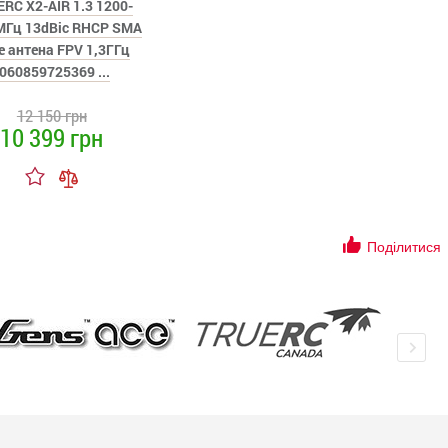
RC X2-AIR 1.3 1200-
МГц 13dBic RHCP SMA
e антена FPV 1,3ГГц
(060859725369 ...
12 150 грн
10 399 грн
Поділитися