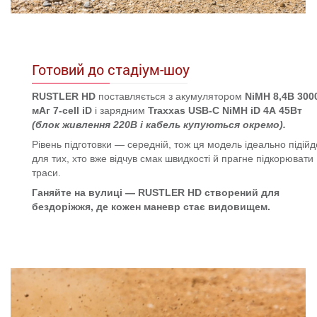
Готовий до стадіум-шоу
RUSTLER HD
поставляється з акумулятором
NiMH 8,4В 300
мАг 7-cell iD
і зарядним
Traxxas USB-C NiMH iD 4А 45Вт
(блок живлення 220В і кабель купуються окремо).
Рівень підготовки — середній, тож ця модель ідеально підійд
для тих, хто вже відчув смак швидкості й прагне підкорювати
траси.
Ганяйте на вулиці — RUSTLER HD створений для
бездоріжжя, де кожен маневр стає видовищем.