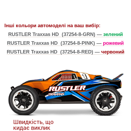
Інші кольори автомоделі на ваш вибір:
RUSTLER Traxxas HD (37254-8-GRN) —
зелений
RUSTLER Traxxas HD (37254-8-PINK) —
рожевий
RUSTLER Traxxas HD (37254-8-RED) —
червоний
Швидкість, що
кидає виклик