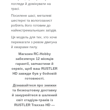
погляди й домінувати на
трасі.
Посилене шасі, металеві
шестерні та вологозахист
роблять його готовим до
найекстремальніших заїздів.
Ця модель для тих, хто хоче
перемагати з ревом двигуна
й хмарами пилу.
Магазин RC-Hobby
забезпечує 12 місяців
гарантії, запчастини й
сервіс, щоб ваш RUSTLER
HD завжди був у бойовій
готовності.
Дізнавайтеся про знижки
та безкоштовну доставку
й занурюйтеся в шалений
світ стадіум-траків із
RUSTLER Traxxas HD —