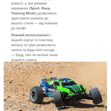
різкості, а три режими
керування (
Sport, Race,
Training Mode
) дозволяють
адаптувати машину до
вашого стилю — від новачка
до профі.
Повний вологозахист
і
міцний корпус із пластику,
металу та гуми дозволяють
ганяти за будь-якої погоди
— бруд, пил чи калюжі лише
додають азарту.