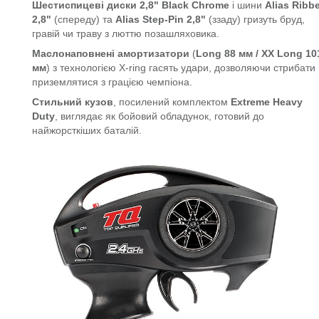
Шестиспицеві диски
2,8" Black Chrome
і шини
Alias Ribb
2,8"
(спереду) та
Alias Step-Pin 2,8"
(ззаду) гризуть бруд,
гравій чи траву з люттю позашляховика.
Маслонаповнені амортизатори
(
Long 88 мм / XX Long 10
мм
) з технологією X-ring гасять удари, дозволяючи стрибати
приземлятися з грацією чемпіона.
Стильний кузов
, посилений комплектом
Extreme Heavy
Duty
, виглядає як бойовий обладунок, готовий до
найжорсткіших баталій.