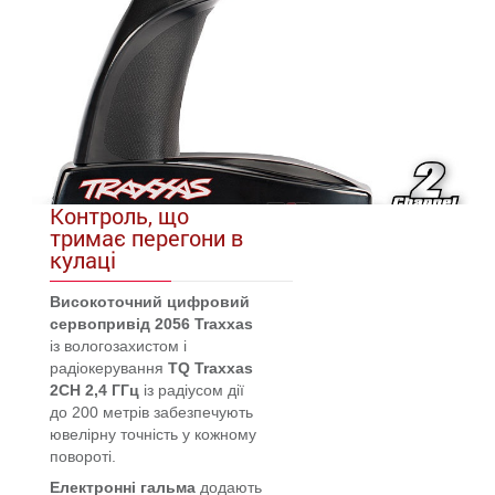
Контроль, що
тримає перегони в
кулаці
Високоточний цифровий
сервопривід
2056 Traxxas
із вологозахистом і
радіокерування
TQ Traxxas
2CH 2,4 ГГц
із радіусом дії
до 200 метрів забезпечують
ювелірну точність у кожному
повороті.
Електронні гальма
додають