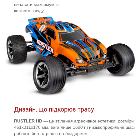
вичавити максимум із
кожного заїзду.
Дизайн, що підкорює трасу
RUSTLER HD
— це втілення агресивної естетики: розміри
461x311x178 мм, вага лише 1690 г і низькопрофільне шасі
роблять його стрілою на бездоріжжі.