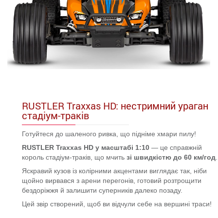
RUSTLER Traxxas HD: нестримний ураган
стадіум-траків
Готуйтеся до шаленого ривка, що підніме хмари пилу!
RUSTLER Traxxas HD у масштабі 1:10
— це справжній
король стадіум-траків, що мчить
зі швидкістю до 60 км/год
.
Яскравий кузов із колірними акцентами виглядає так, ніби
щойно вирвався з арени перегонів, готовий розтрощити
бездоріжжя й залишити суперників далеко позаду.
Цей звір створений, щоб ви відчули себе на вершині траси!