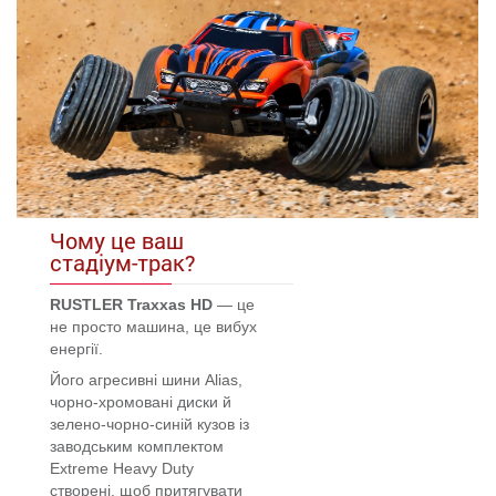
Чому це ваш
стадіум-трак?
RUSTLER Traxxas HD
— це
не просто машина, це вибух
енергії.
Його агресивні шини Alias,
чорно-хромовані диски й
зелено-чорно-синій кузов із
заводським комплектом
Extreme Heavy Duty
створені, щоб притягувати