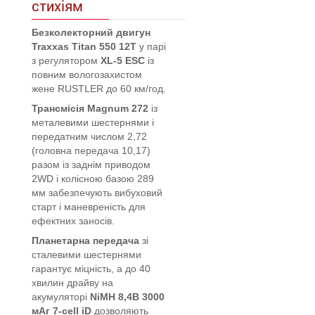
стихіям
Безколекторний двигун
Traxxas Titan 550 12T
у парі
з регулятором
XL-5 ESC
із
повним вологозахистом
жене RUSTLER до 60 км/год.
Трансмісія
Magnum 272
із
металевими шестернями і
передатним числом 2,72
(головна передача 10,17)
разом із заднім приводом
2WD і колісною базою 289
мм забезпечують вибуховий
старт і маневреність для
ефектних заносів.
Планетарна передача
зі
сталевими шестернями
гарантує міцність, а до 40
хвилин драйву на
акумуляторі
NiMH 8,4В 3000
мАг 7-cell iD
дозволяють