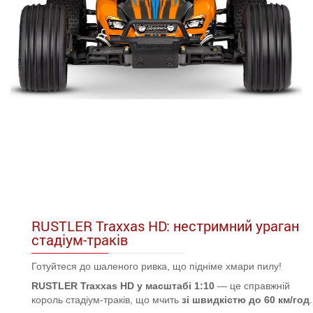
RUSTLER Traxxas HD: нестримний ураган
стадіум-траків
Готуйтеся до шаленого ривка, що підніме хмари пилу!
RUSTLER Traxxas HD у масштабі 1:10
— це справжній
король стадіум-траків, що мчить
зі швидкістю до 60 км/год
.