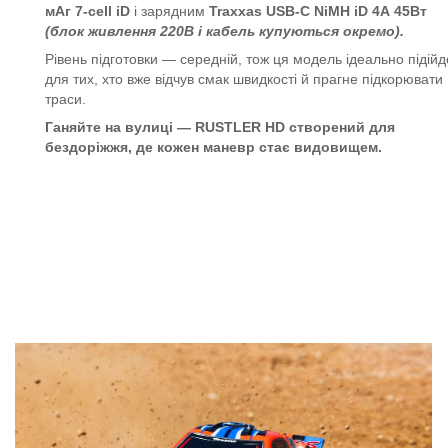
мАг 7-cell iD
і зарядним
Traxxas USB-C NiMH iD 4А 45Вт
(блок живлення 220В і кабель купуються окремо).
Рівень підготовки — середній, тож ця модель ідеально підійд
для тих, хто вже відчув смак швидкості й прагне підкорювати
траси.
Ганяйте на вулиці — RUSTLER HD створений для
бездоріжжя, де кожен маневр стає видовищем.