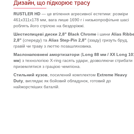
Дизайн, що підкорює трасу
RUSTLER HD
— це втілення агресивної естетики: розміри
461x311x178 мм, вага лише 1690 г і низькопрофільне шасі
роблять його стрілою на бездоріжжі.
Шестиспицеві диски
2,8" Black Chrome
і шини
Alias Ribb
2,8"
(спереду) та
Alias Step-Pin 2,8"
(ззаду) гризуть бруд,
гравій чи траву з люттю позашляховика.
Маслонаповнені амортизатори
(
Long 88 мм / XX Long 10
мм
) з технологією X-ring гасять удари, дозволяючи стрибати
приземлятися з грацією чемпіона.
Стильний кузов
, посилений комплектом
Extreme Heavy
Duty
, виглядає як бойовий обладунок, готовий до
найжорсткіших баталій.