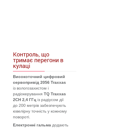
Контроль, що
тримає перегони в
кулаці
Високоточний цифровий
сервопривід
2056 Traxxas
із вологозахистом і
радіокерування
TQ Traxxas
2CH 2,4 ГГц
із радіусом дії
до 200 метрів забезпечують
ювелірну точність у кожному
повороті.
Електронні гальма
додають