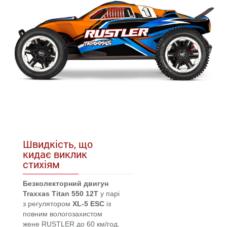
Швидкість, що
кидає виклик
стихіям
Безколекторний двигун
Traxxas Titan 550 12T
у парі
з регулятором
XL-5 ESC
із
повним вологозахистом
жене RUSTLER до 60 км/год.