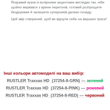
Яскравий кузов із колірними акцентами виглядає так, ніби
щойно вирвався з арени перегонів, готовий розтрощити
бездоріжжя й залишити суперників далеко позаду.
Цей звір створений, щоб ви відчули себе на вершині траси!
Інші кольори автомоделі на ваш вибір:
RUSTLER Traxxas HD (37254-8-GRN) —
зелений
RUSTLER Traxxas HD (37254-8-PINK) —
рожевий
RUSTLER Traxxas HD (37254-8-RED) —
червоний