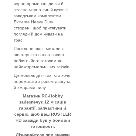
чорно-хромовані диски й
зелено-чорно-синій кузов із
заводським комплектом
Extreme Heavy Duty
створені, щоб притягувати
погляди й домінувати на
трасі.
Посилене шасі, металеві
шестерні та вологозахист
роблять його готовим до
найекстремальніших заїздів.
Ця модель для тих, хто хоче
перемагати з ревом двигуна
й хмарами пилу.
Магазин RC-Hobby
забезпечує 12 місяців
гарантії, запчастини й
сервіс, щоб ваш RUSTLER
HD завжди був у бойовій
готовності.
Дізнавайтеся про знижки