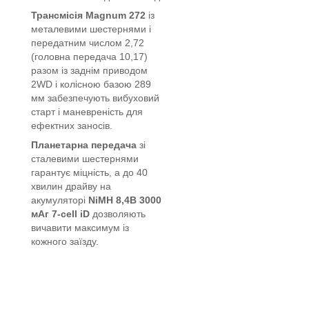
Трансмісія
Magnum 272
із
металевими шестернями і
передатним числом 2,72
(головна передача 10,17)
разом із заднім приводом
2WD і колісною базою 289
мм забезпечують вибуховий
старт і маневреність для
ефектних заносів.
Планетарна передача
зі
сталевими шестернями
гарантує міцність, а до 40
хвилин драйву на
акумуляторі
NiMH 8,4В 3000
мАг 7-cell iD
дозволяють
вичавити максимум із
кожного заїзду.