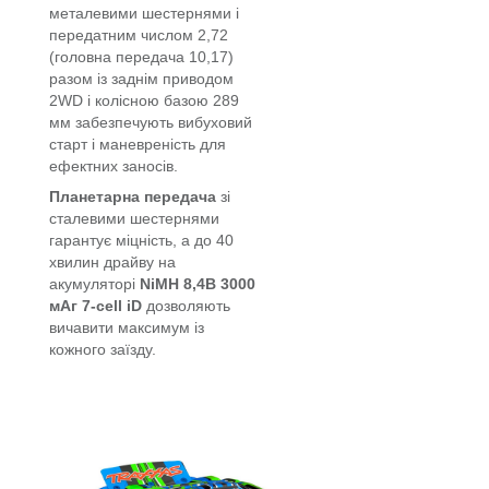
металевими шестернями і
передатним числом 2,72
(головна передача 10,17)
разом із заднім приводом
2WD і колісною базою 289
мм забезпечують вибуховий
старт і маневреність для
ефектних заносів.
Планетарна передача
зі
сталевими шестернями
гарантує міцність, а до 40
хвилин драйву на
акумуляторі
NiMH 8,4В 3000
мАг 7-cell iD
дозволяють
вичавити максимум із
кожного заїзду.