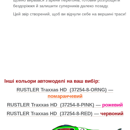
бездоріжжя й залишити суперників далеко позаду.
Цей звір створений, щоб ви відчули себе на вершині траси!
Інші кольори автомоделі на ваш вибір:
RUSTLER Traxxas HD (37254-8-ORNG) —
помаранчевий
RUSTLER Traxxas HD (37254-8-PINK) —
рожевий
RUSTLER Traxxas HD (37254-8-RED) —
червоний