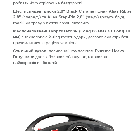
роблять його стрілою на бездоріжжі.
Шестиспицеві диски
2,8" Black Chrome
і шини
Alias Ribb
2,8"
(спереду) та
Alias Step-Pin 2,8"
(ззаду) гризуть бруд,
гравій чи траву з люттю позашляховика.
Маслонаповнені амортизатори
(
Long 88 мм / XX Long 10
мм
) з технологією X-ring гасять удари, дозволяючи стрибати
приземлятися з грацією чемпіона.
Стильний кузов
, посилений комплектом
Extreme Heavy
Duty
, виглядає як бойовий обладунок, готовий до
найжорсткіших баталій.