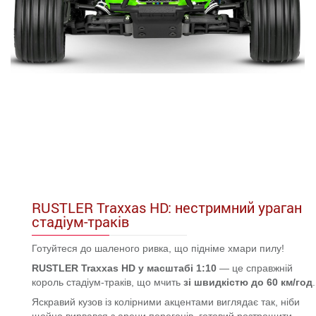
RUSTLER Traxxas HD: нестримний ураган
стадіум-траків
Готуйтеся до шаленого ривка, що підніме хмари пилу!
RUSTLER Traxxas HD у масштабі 1:10
— це справжній
король стадіум-траків, що мчить
зі швидкістю до 60 км/год
.
Яскравий кузов із колірними акцентами виглядає так, ніби
щойно вирвався з арени перегонів, готовий розтрощити