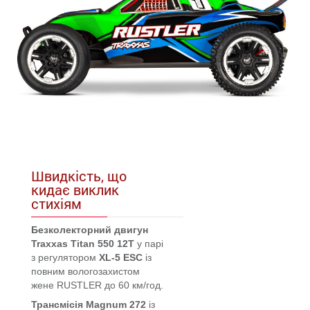
Швидкість, що
кидає виклик
стихіям
Безколекторний двигун
Traxxas Titan 550 12T
у парі
з регулятором
XL-5 ESC
із
повним вологозахистом
жене RUSTLER до 60 км/год.
Трансмісія
Magnum 272
із