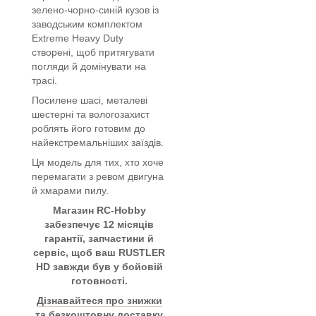
зелено-чорно-синій кузов із
заводським комплектом
Extreme Heavy Duty
створені, щоб притягувати
погляди й домінувати на
трасі.
Посилене шасі, металеві
шестерні та вологозахист
роблять його готовим до
найекстремальніших заїздів.
Ця модель для тих, хто хоче
перемагати з ревом двигуна
й хмарами пилу.
Магазин RC-Hobby
забезпечує 12 місяців
гарантії, запчастини й
сервіс, щоб ваш RUSTLER
HD завжди був у бойовій
готовності.
Дізнавайтеся про знижки
та безкоштовну доставку