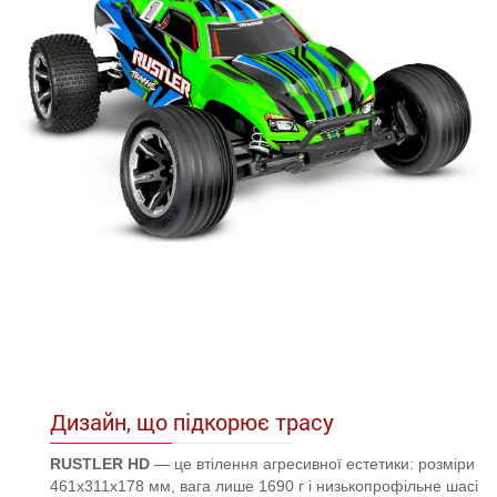
Дизайн, що підкорює трасу
RUSTLER HD
— це втілення агресивної естетики: розміри
461x311x178 мм, вага лише 1690 г і низькопрофільне шасі