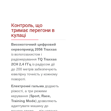
Контроль, що
тримає перегони в
кулаці
Високоточний цифровий
сервопривід
2056 Traxxas
із вологозахистом і
радіокерування
TQ Traxxas
2CH 2,4 ГГц
із радіусом дії
до 200 метрів забезпечують
ювелірну точність у кожному
повороті.
Електронні гальма
додають
різкості, а три режими
керування (
Sport, Race,
Training Mode
) дозволяють
адаптувати машину до
вашого стилю — від новачка