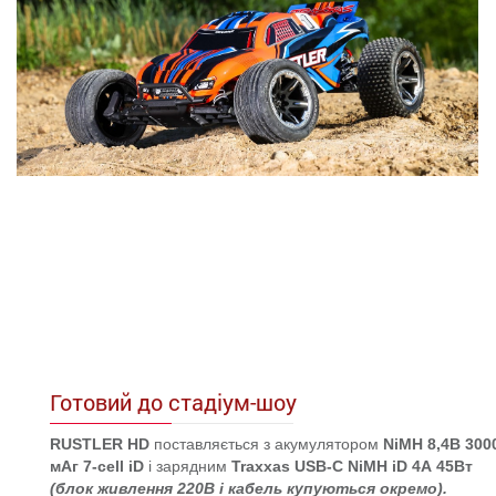
Готовий до стадіум-шоу
RUSTLER HD
поставляється з акумулятором
NiMH 8,4В 300
мАг 7-cell iD
і зарядним
Traxxas USB-C NiMH iD 4А 45Вт
(блок живлення 220В і кабель купуються окремо).