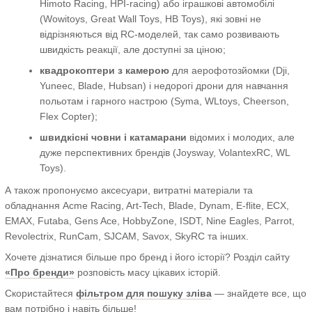
Himoto Racing, HPI-racing) або іграшкові автомобілі
(Wowitoys, Great Wall Toys, HB Toys), які зовні не
відрізняються від RC-моделей, так само розвивають
швидкість реакції, але доступні за ціною;
квадрокоптери з камерою
для аерофотозйомки (Dji,
Yuneec, Blade, Hubsan) і недорогі дрони для навчання
польотам і гарного настрою (Syma, WLtoys, Cheerson,
Flex Copter);
швидкісні човни і катамарани
відомих і молодих, але
дуже перспективних брендів (Joysway, VolantexRC, WL
Toys).
А також пропонуємо аксесуари, витратні матеріали та
обладнання Acme Racing, Art-Tech, Blade, Dynam, E-flite, ECX,
EMAX, Futaba, Gens Ace, HobbyZone, ISDT, Nine Eagles, Parrot,
Revolectrix, RunCam, SJCAM, Savox, SkyRC та інших.
Хочете дізнатися більше про бренд і його історії? Розділ сайту
«Про бренди»
розповість масу цікавих історій.
Скористайтеся
фільтром для пошуку зліва
— знайдете все, що
вам потрібно і навіть більше!