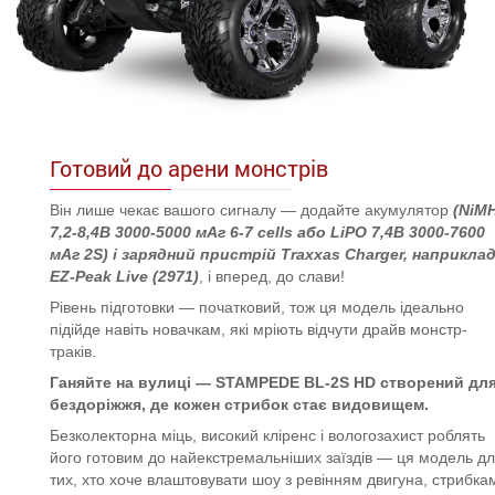
Готовий до арени монстрів
Він лише чекає вашого сигналу — додайте акумулятор
(
NiM
7,2-8,4В 3000-5000 мАг 6-7 cells
або
LiPO 7,4В 3000-7600
мАг 2S
) і зарядний пристрій Traxxas Charger, наприклад
EZ-Peak Live (2971)
, і вперед, до слави!
Рівень підготовки — початковий, тож ця модель ідеально
підійде навіть новачкам, які мріють відчути драйв монстр-
траків.
Ганяйте на вулиці — STAMPEDE BL-2S HD створений дл
бездоріжжя, де кожен стрибок стає видовищем.
Безколекторна міць, високий кліренс і вологозахист роблять
його готовим до найекстремальніших заїздів — ця модель д
тих, хто хоче влаштовувати шоу з ревінням двигуна, стрибка