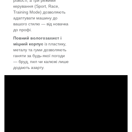
різкості, а три режими
керування (Sport, Race,
Training Mode) дозволяють
адаптувати машину до
вашого стилю — від новачка
до профі.
Повний вологозахист і
міцний корпус
із пластику,
металу та гуми дозволяють
ганяти за будь-якої погоди
— бруд, пил чи калюжі лише
додають азарту.