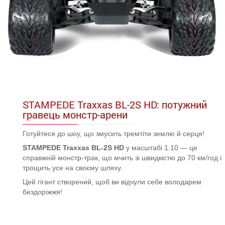
STAMPEDE Traxxas BL-2S HD: потужний
гравець монстр-арени
Готуйтеся до шоу, що змусить тремтіти землю й серця!
STAMPEDE Traxxas BL-2S HD
у масштабі 1:10 — це
справжній монстр-трак, що мчить зі швидкістю до 70 км/год і
трощить усе на своєму шляху.
Цей гігант створений, щоб ви відчули себе володарем
бездоріжжя!