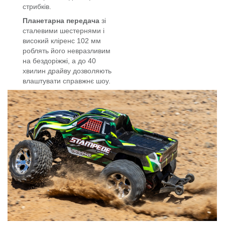
стрибків.
Планетарна передача
зі
сталевими шестернями і
високий кліренс 102 мм
роблять його невразливим
на бездоріжжі, а до 40
хвилин драйву дозволяють
влаштувати справжнє шоу.