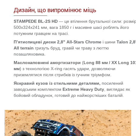
Дизайн, що випромінює міць
STAMPEDE BL-2S HD
— це втілення брутальної сили: розмі
500x324x241 мм, вага 1850 г і масивне шасі роблять його
потужним гравцем на трасі.
П’ятиспицеві диски
2,8" All-Stars Chrome
і шини
Talon 2,8
All terrain
гризуть бруд, гравій чи траву з люттю
позашляховика.
Маслонаповнені амортизатори
(
Long 88 мм / XX Long 10
мм
) з технологією X-ring гасять удари, дозволяючи
приземлятися після стрибків із гучним тріумфом.
Яскравий кузов із стильними деталями,
посилений
заводським комплектом
Extreme Heavy Duty
, виглядає як
бойовий обладунок, готовий до найжорсткіших баталій.