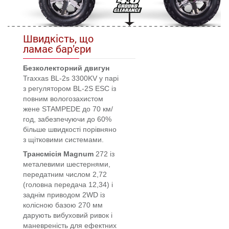
Швидкість, що
ламає бар’єри
Безколекторний двигун
Traxxas BL-2s 3300KV у парі
з регулятором BL-2S ESC із
повним вологозахистом
жене STAMPEDE до 70 км/
год, забезпечуючи до 60%
більше швидкості порівняно
з щітковими системами.
Трансмісія Magnum
272 із
металевими шестернями,
передатним числом 2,72
(головна передача 12,34) і
заднім приводом 2WD із
колісною базою 270 мм
дарують вибуховий ривок і
маневреність для ефектних