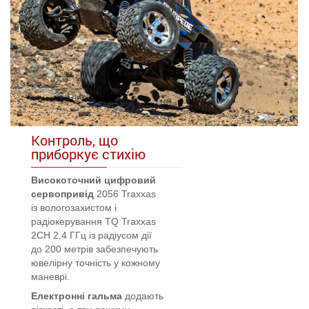
Контроль, що
приборкує стихію
Високоточний цифровий
сервопривід
2056 Traxxas
із вологозахистом і
радіокерування TQ Traxxas
2CH 2,4 ГГц із радіусом дії
до 200 метрів забезпечують
ювелірну точність у кожному
маневрі.
Електронні гальма
додають