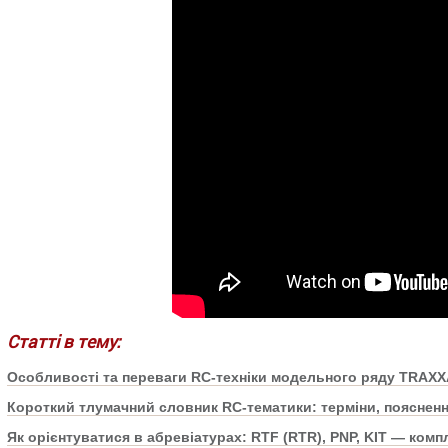
Статті в тему:
Особливості та переваги RC-техніки модельного ряду TRAX
Короткий тлумачний словник RC-тематики: терміни, поясненн
Як орієнтуватися в абревіатурах: RTF (RTR), PNP, KIT — ком