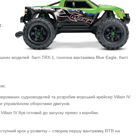
T-
шних моделей: баггі TRX-1, гоночна вантажівка Blue Eagle, баггі
ях.
керованих судномоделей та розробив морський крейсер Villain IV.
им управлінням оборотами двигунів.
illain IV був готовий до запуску прямо з коробки.
ступний крок у розвитку – створив першу вантажівку RTR на