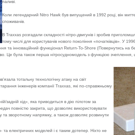
паливі.
Коли легендарний Nitro Hawk був випущений в 1992 році, він миттєв
споживачів.
В Traxxas розгадали складності нітро-двигунів і зробив приголомшл
тому числі для користувачів нового покоління «початківців». У 19
ння та інноваційний функціонал Return-To-Shore (Повернутись на б
ливо. Це була також перша нітросудномодель з функцією зчеплення,
зв'язала тотальну технологічну атаку на світ
старання інженерів компанії Traxxas, які по-справжньому
/задній хід», яка приводиться в дію пілотом за
едач повністю закрита, що дозволяє використовувати
 та зворотному напрямку, а також дозволяє розвинути
- та електричних моделей і є таким дотепер. Ніхто не