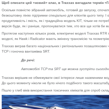
Щоб описати цей «новий» клас, в Traxxas вигадали термін «
Оскільки повністю зібраний автомобіль, готовий до запуску, спочат
безкоштовну лінію підтримки спеціально для клієнтів цього типу. 
продуктивність і якість, як і традиційна модель KIT, тільки не пот
версія буде, як і раніше, пропонуватися тим, хто все ще хотів би 
Протягом наступних кількох років, електричні моделі Traxxas RTR 
моделі, як Hawk і Radicator мають змінену трансмісію та геометрію
Traxxas виграв багато національних і регіональних позашляхових че
TCP і гоночна вантажівка SRT.
До речі:
А
втомобілі TCP та SRT ще можна зустріти сьогодні у
Traxxas вирішив не обмежувати свої інтереси лише наземними моде
До цього моменту ніколи не було нічого подібного такого масштаб
Пішло у глиб віків використання токсичних хімікатів для спроб скла