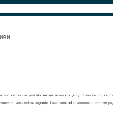
тиви
 те, що настав час для абсолютно нової концепції повністю зібраног
пчастини, можливість upgrade, і високоякісні компоненти системи ра