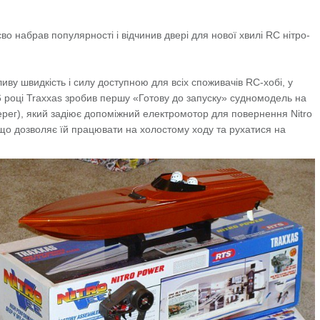
о набрав популярності і відчинив двері для нової хвилі RC нітро-
иву швидкість і силу доступною для всіх споживачів RC-хобі, у
96 році Traxxas зробив першу «Готову до запуску» судномодель на
ерег), який задіює допоміжний електромотор для повернення Nitro
 що дозволяє їй працювати на холостому ходу та рухатися на