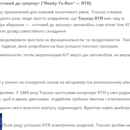
Готовий до запуску» ("Ready-To-Run" — RTR).
ку призначений для новачків початкового рівня, Traxxas створив
І одного разу люди просто усвідомили, що
Traxxas RTR
має таку ж
ребує збирання — «готовий до запуску» автомобіль став хітом! Але KI
мати досвід самостійного складання.
продовжували зростати за функціональністю та продуктивністю. Такі
 підвіски, вони розроблені на базі успішної гоночної програми.
мпіонатів і потім запропонував KIT версії цих автомобілів, як вигра
 гонках на конкурсній основі на місцевому та регіональному рівн
лями. У 1989 році Traxxas застосував концепцію RTR у світі радіо
у, щоб із двома двигунами, подвійним гребним гвинтом і електронн
дання свого власного корпусу судномоделі. Відтепер навіть крейсер V
Після ряду успішних RTR електричних моделей, Traxxas зробив на