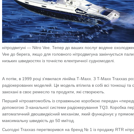
нітродвигуні — Nitro Vee. Тепер до ваших послуг водяне охолодже
Vee до берега, якщо для головного нітродвигуна закінчується па
низьких швидкостях із точністю електричної судномоделі.
А потім, в 1999 році з'явилася лінійка Т-Maxx. З T-Maxx Traxxas ро
радіокерованих моделей. Ця модель втілила в собі всі тонкощі та 
закохані в своє ремесло та продукти, які створюють.
Перший нітроавтомобіль із справжньою коробкою передач «передній
допомогою 3-канальної системи радіокерування TQ3. Коробка пер
автоматичний двошвидкісний механізм, який функціонує у прямому
максимальну швидкість до 50 км/год.
Сьогодні Traxxas перетворився на бренд № 1 із продажу RTR нітро