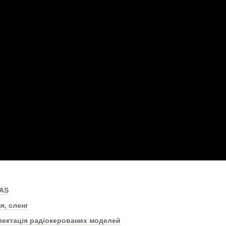
XAS
я, сленг
плектація радіокерованих моделей