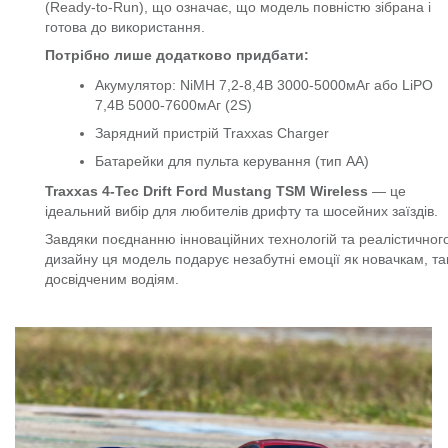
(Ready-to-Run), що означає, що модель повністю зібрана і
готова до використання.
Потрібно лише додатково придбати:
Акумулятор: NiMH 7,2-8,4В 3000-5000мАг або LiPO
7,4В 5000-7600мАг (2S)
Зарядний пристрій Traxxas Charger
Батарейки для пульта керування (тип AA)
Traxxas 4-Tec Drift Ford Mustang TSM Wireless
— це
ідеальний вибір для любителів дрифту та шосейних заїздів.
Завдяки поєднанню інноваційних технологій та реалістичног
дизайну ця модель подарує незабутні емоції як новачкам, так
досвідченим водіям.