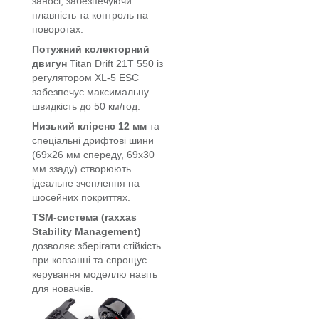
заносі, забезпечуючи
плавність та контроль на
поворотах.
Потужний колекторний
двигун
Titan Drift 21T 550 із
регулятором XL-5 ESC
забезпечує максимальну
швидкість до 50 км/год.
Низький кліренс 12 мм
та
спеціальні дрифтові шини
(69x26 мм спереду, 69x30
мм ззаду) створюють
ідеальне зчеплення на
шосейних покриттях.
TSM-система (raxxas
Stability Management)
дозволяє зберігати стійкість
при ковзанні та спрощує
керування моделлю навіть
для новачків.