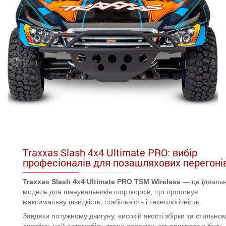
Traxxas Slash 4x4 Ultimate PRO: вибір
професіоналів для позашляхових перегоні
Traxxas Slash 4x4 Ultimate PRO TSM Wireless
— це ідеаль
модель для шанувальників шорткорсів, що пропонує
максимальну швидкість, стабільність і технологічність.
Завдяки потужному двигуну, високій якості збірки та стильно
дизайну, цей автомобіль стане справжньою прикрасою будь-