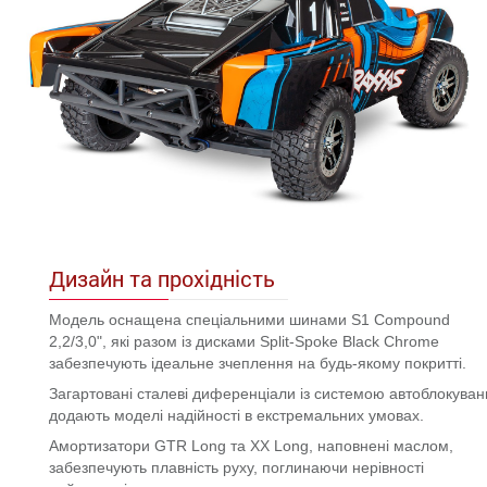
Дизайн та прохідність
Модель оснащена спеціальними шинами S1 Compound
2,2/3,0", які разом із дисками Split-Spoke Black Chrome
забезпечують ідеальне зчеплення на будь-якому покритті.
Загартовані сталеві диференціали із системою автоблокуван
додають моделі надійності в екстремальних умовах.
Амортизатори GTR Long та XX Long, наповнені маслом,
забезпечують плавність руху, поглинаючи нерівності