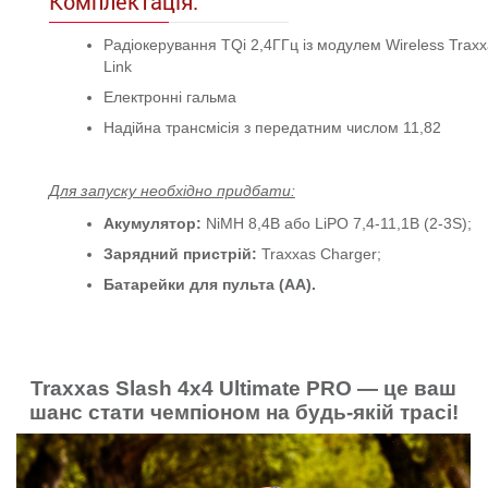
Комплектація:
Радіокерування TQi 2,4ГГц із модулем Wireless Traxx
Link
Електронні гальма
Надійна трансмісія з передатним числом 11,82
Для запуску необхідно придбати:
Акумулятор:
NiMH 8,4В або LiPO 7,4-11,1В (2-3S);
Зарядний пристрій:
Traxxas Charger;
Батарейки для пульта (AA).
Traxxas Slash 4x4 Ultimate PRO — це ваш
шанс стати чемпіоном на будь-якій трасі!