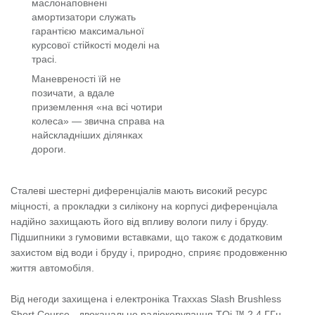
маслонаповнені
амортизатори служать
гарантією максимальної
курсової стійкості моделі на
трасі.
Маневреності їй не
позичати, а вдале
приземлення «на всі чотири
колеса» — звична справа на
найскладніших ділянках
дороги.
Сталеві шестерні диференціалів мають високий ресурс
міцності, а прокладки з силікону на корпусі диференціала
надійно захищають його від впливу вологи пилу і бруду.
Підшипники з гумовими вставками, що також є додатковим
захистом від води і бруду і, природно, сприяє продовженню
життя автомобіля.
Від негоди захищена і електроніка Traxxas Slash Brushless
Short Course - двоканальне радіокерування TQi ™ 2,4 ГГц