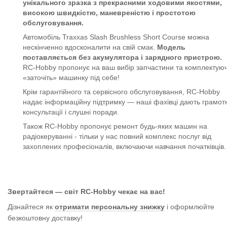
унікального зразка з прекрасними ходовими якостями,
високою швидкістю, маневреністю і простотою
обслуговування.
Автомобіль Traxxas Slash Brushless Short Course можна
нескінченно вдосконалити на свій смак.
Модель
поставляється без акумулятора і зарядного пристрою.
RC-Hobby пропонує на ваш вибір запчастини та комплектуюч
«заточіть» машинку під себе!
Крім гарантійного та сервісного обслуговування, RC-Hobby
надає інформаційну підтримку — наші фахівці дають грамотн
консультації і слушні поради.
Також RC-Hobby пропонує ремонт будь-яких машин на
радіокеруванні - тільки у нас повний комплекс послуг від
захоплених професіоналів, включаючи навчання початківців.
Звертайтеся — світ RC-Hobby чекає на вас!
Дізнайтеся як
отримати персональну знижку
і оформлюйте
безкоштовну доставку!