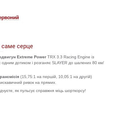
ервоний
в саме серце
одвигун Extreme Power
TRX 3.3 Racing Engine із
є одним дотиком і розганяє SLAYER до шалених 80 км/
рансмісія
(15,75:1 на першій, 10,05:1 на другій)
лискавичний ривок на прямих.
ідчуєте, як пульсує справжня міць шорткорсу!