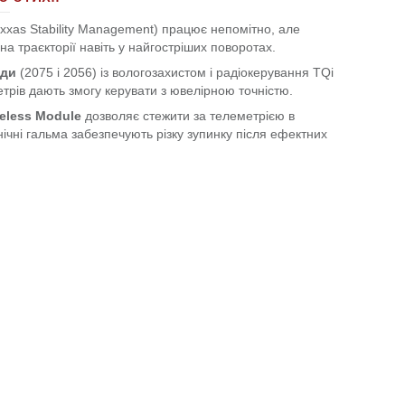
xxas Stability Management) працює непомітно, але
 траєкторії навіть у найгостріших поворотах.
оди
(2075 і 2056) із вологозахистом і радіокерування TQi
метрів дають змогу керувати з ювелірною точністю.
reless Module
дозволяє стежити за телеметрією в
нічні гальма забезпечують різку зупинку після ефектних