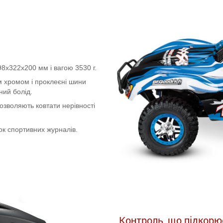
8x322x200 мм і вагою 3530 г.
им хромом і проклеєні шини
ний болід.
озволяють ковтати нерівності
ок спортивних журналів.
Контроль, що підкорює