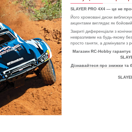
SLAYER PRO 4X4 — це не прос
Його хромовані диски виблискуют
акцентами виглядає як бойовий
Закриті диференціали з конічн
невразливим на будь-якому без
просто ганяти, а домінувати з 
Магазин RC-Hobby гарантує 
SLAYE
Дізнавайтеся про знижки
та 
SLAYER