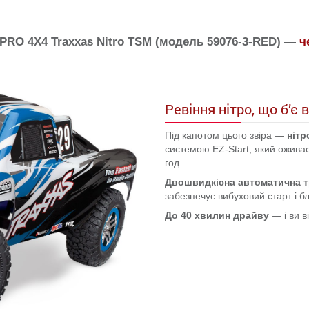
PRO 4X4 Traxxas Nitro TSM (модель 59076-3-RED) —
ч
Ревіння нітро, що б’є 
Під капотом цього звіра —
нітр
системою EZ-Start, який ожива
год.
Двошвидкісна автоматична т
забезпечує вибуховий старт і б
До 40 хвилин драйву
— і ви в