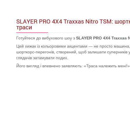
SLAYER PRO 4X4 Traxxas Nitro TSM: шорт
траси
Готуйтеся до вибухового шоу з
SLAYER PRO 4X4 Traxxas 
Цей хижак із кольоровими акцентами — не просто машина,
шорткорс-перегонів, створений, щоб залишати суперників 
глядачів затамувати подих.
Його вигляд і впевнено заявляють: «Траса належить мені!»