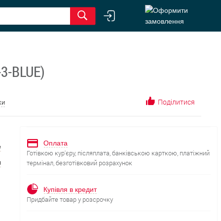
-3-BLUE)
Поділитися
ки
Оплата
е
Готівкою кур'єру, післяплата, банківською карткою, платіжний
я
термінал, безготівковий розрахунок
Купівля в кредит
Придбайте товар у розсрочку