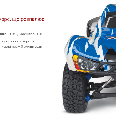
корс, що розпалює
Nitro TSM
у масштабі 1:10!
 а справжній король
у хмарі пилу й змушувати