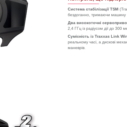
Система стабілізації TSM
(Tra
бездоганно, тримаючи машину на
Два високоточні сервоприв
2,4 ГГц із радіусом дії до 300 
Сумісність із Traxxas Link Wi
реальному часі, а дискові меха
маневрів.