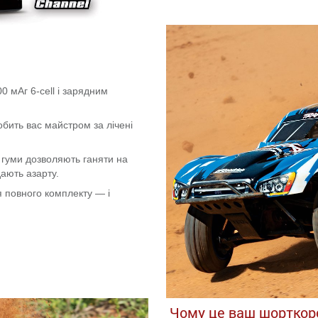
 мАг 6-cell і зарядним
обить вас майстром за лічені
а гуми дозволяють ганяти на
дають азарту.
 повного комплекту — і
Чому це ваш шорткор