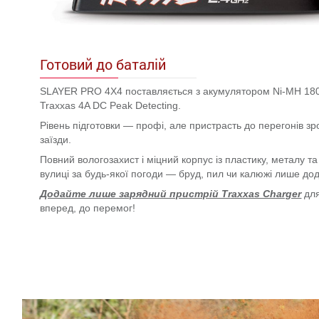
Готовий до баталій
SLAYER PRO 4X4 поставляється з акумулятором Ni-MH 1800
Traxxas 4A DC Peak Detecting.
Рівень підготовки — профі, але пристрасть до перегонів зр
заїзди.
Повний вологозахист і міцний корпус із пластику, металу т
вулиці за будь-якої погоди — бруд, пил чи калюжі лише до
Додайте лише зарядний пристрій Traxxas Charger
для
вперед, до перемог!