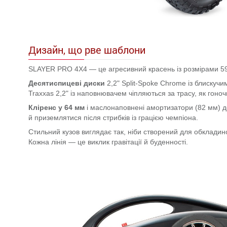
Дизайн, що рве шаблони
SLAYER PRO 4X4 — це агресивний красень із розмірами 59
Десятиспицеві диски
2,2" Split-Spoke Chrome із блискуч
Traxxas 2,2" із наповнювачем чіпляються за трасу, як гоноч
Кліренс у 64 мм
і маслонаповнені амортизатори (82 мм) д
й приземлятися після стрибків із грацією чемпіона.
Стильний кузов виглядає так, ніби створений для обкладин
Кожна лінія — це виклик гравітації й буденності.