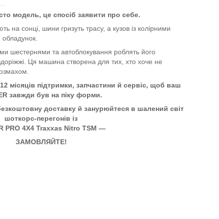
то модель, це спосіб заявити про себе.
ь на сонці, шини гризуть трасу, а кузов із колірними
 обладунок.
ими шестернями та автоблокування роблять його
доріжжі. Ця машина створена для тих, хто хоче не
розмахом.
12 місяців підтримки, запчастини й сервіс, щоб ваш
R завжди був на піку форми.
безкоштовну доставку й занурюйтеся в шалений світ
шоткорс-перегонів із
 PRO 4X4 Traxxas Nitro TSM —
ЗАМОВЛЯЙТЕ!