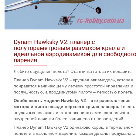
Dynam Hawksky V2: планер с
полутораметровым размахом крыла и
идеальной аэродинамикой для свободног
парения
Любите ощущения полета? Эта птичка готова их подарить!
Планер Dynam Hawksky V2 – крупная авиамодель, которая
понравится начинающему летчику простотой управления и
послушностью, а продвинутому пилоту – легкостью полета.
Особенность модели Hawksky V2 – это расположение
мотора и винта позади верхнего крыла планера.
То есть
неудачных посадках и столкновениях самая важная часть
внутренней начинки более защищена от повреждений.
Планер Dynam Hawksky V2 одинаково хорош в термальном
полете и в наклонном парении. Каждая деталь продумана с