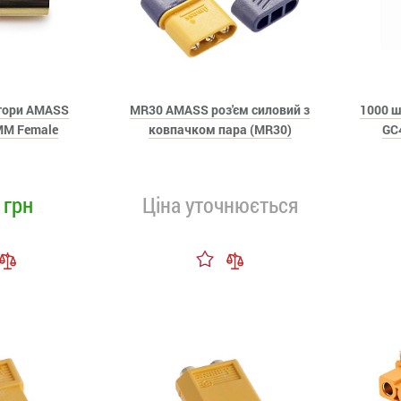
ктори AMASS
MR30 AMASS роз'єм силовий з
1000 ш
MM Female
ковпачком пара (MR30)
GC
 грн
Ціна уточнюється