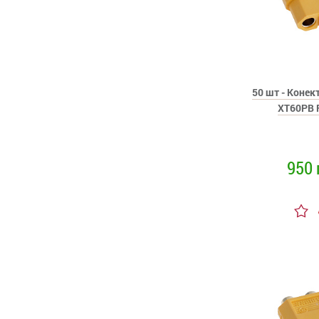
50 шт - Коне
XT60PB 
950 