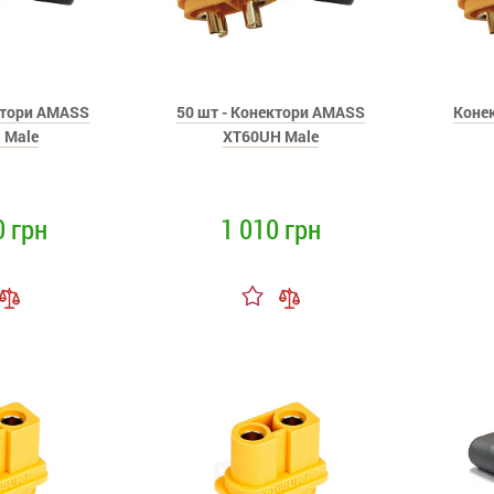
ктори AMASS
50 шт - Конектори AMASS
Коне
 Male
XT60UH Male
0 грн
1 010 грн