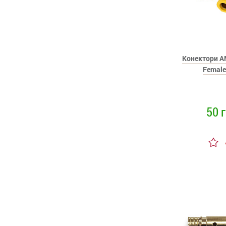
Конектори A
Female
50 