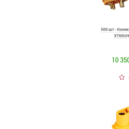
XT60 Male
XT60E-M Male
XT60EW Male
XT60H-Female / XT90H-Male
XT60H-Male / Traxxas Female
500 шт - Коне
XT60I Female
XT60UH
XT60IPW Male
XT90
XT90 Female
10 35
XT90 Male
XT90E Male
XT90S Female Anti-spark