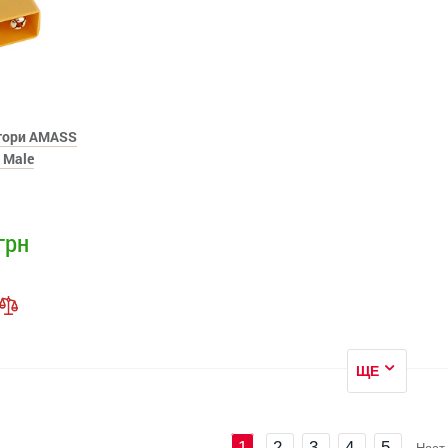
ктори AMASS
 Male
грн
ЩЕ
1
2
3
4
5