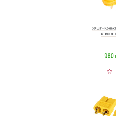
50 шт - Коне
XT60UH 
980 