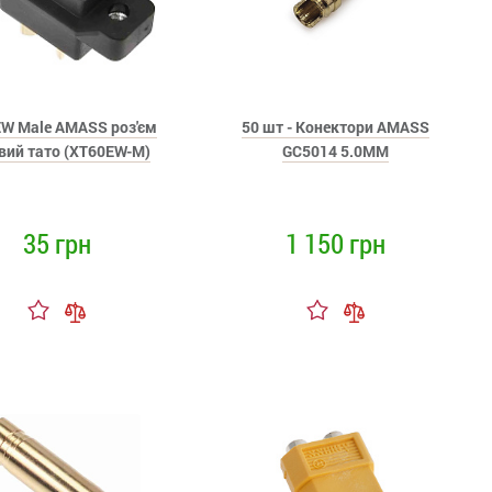
W Male AMASS роз'єм
50 шт - Конектори AMASS
вий тато (XT60EW-M)
GC5014 5.0MM
35 грн
1 150 грн