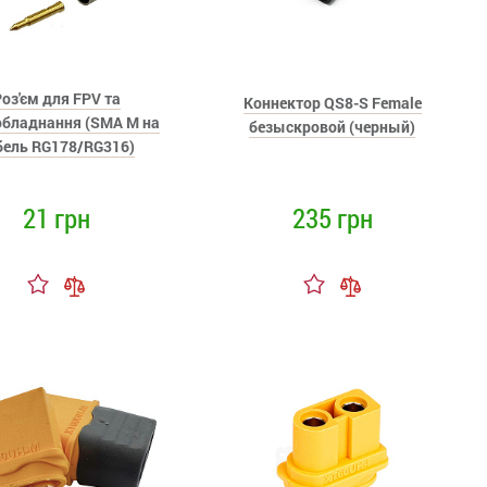
оз'єм для FPV та
Коннектор QS8-S Female
обладнання (SMA M на
безыскровой (черный)
бель RG178/RG316)
21 грн
235 грн