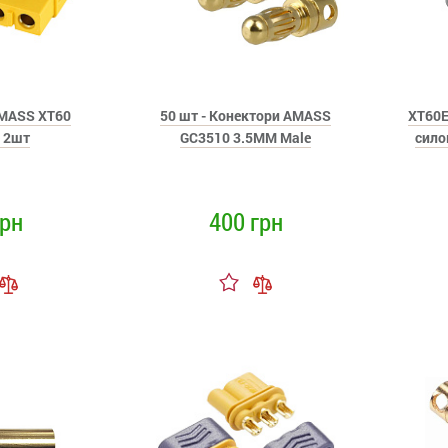
MASS XT60
50 шт - Конектори AMASS
XT60E
 2шт
GC3510 3.5MM Male
сило
грн
400 грн