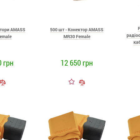
Р
ктори AMASS
500 шт - Конектор AMASS
радіо
emale
MR30 Female
ка
0 грн
12 650 грн