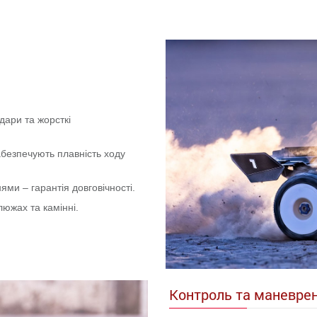
дари та жорсткі
безпечують плавність ходу
ми – гарантія довговічності.
люжах та камінні.
Контроль та маневрен