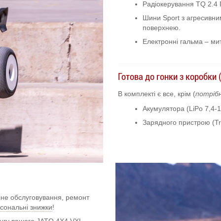
Радіокерування TQ 2.4 Г
Шини Sport з агресивни
поверхнею.
Електронні гальма – ми
Готова до гонки з коробки 
В комплекті є все, крім (
потріб
Акумулятора (LiPo 7,4-
Зарядного пристрою (Tr
існе обслуговування, ремонт
рсональні знижки
!
інгу вашого JATO 4X4 VXL.