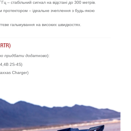
Гц – стабільний сигнал на відстані до 300 метрів.
м протектором – ідеальне зчеплення з будь-якою
ттєве гальмування на високих швидкостях.
(RTR)
но придбати додатково
):
14,4В 2S-4S)
axxas Charger)