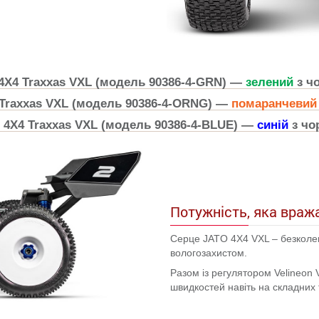
4X4 Traxxas VXL (модель 90386-4-GRN) —
зелений
з ч
Traxxas VXL (модель 90386-4-ORNG) —
помаранчевий
 4X4 Traxxas VXL (модель 90386-4-BLUE) —
синій
з чо
Потужність, яка враж
Серце JATO 4X4 VXL – безколек
вологозахистом.
Разом із регулятором Velineon
швидкостей навіть на складних 