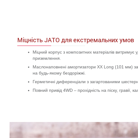
Міцність JATO для екстремальних умов
Міцний корпус з композитних матеріалів витримує у
приземлення.
Маслонаповнені амортизатори XX Long (101 мм) за
на будь-якому бездоріжжі.
Герметичні диференціали з загартованими шестерня
Повний привід 4WD – прохідність на піску, гравії, ка