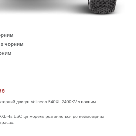
орним
з чорним
рним
ає
торний двигун Velineon 540XL 2400KV з повним
 VXL-4s ESC ця модель розганяється до неймовірних
трасах.