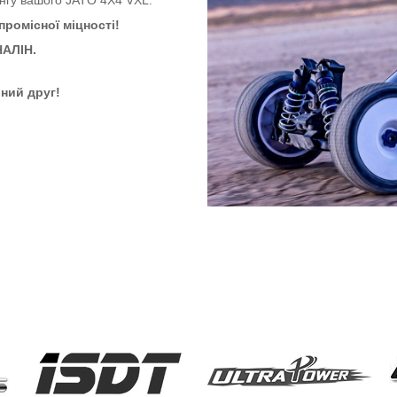
ромісної міцності!
АЛІН.
ний друг!