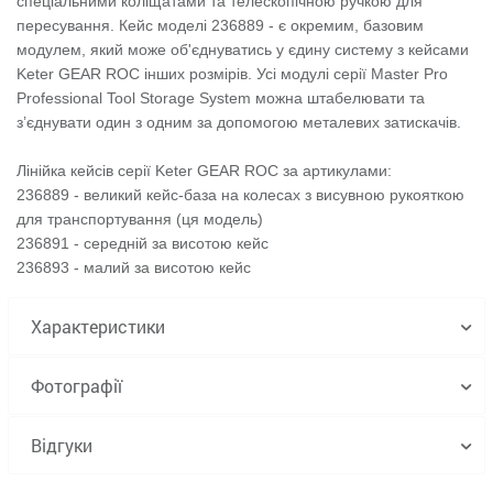
спеціальними коліщатами та телескопічною ручкою для
пересування. Кейс моделі 236889 - є окремим, базовим
модулем, який може об'єднуватись у єдину систему з кейсами
Keter GEAR ROC інших розмірів. Усі модулі серії Master Pro
Professional Tool Storage System можна штабелювати та
з’єднувати один з одним за допомогою металевих затискачів.
Лінійка кейсів серії Keter GEAR ROC за артикулами:
236889 - великий кейс-база на колесах з висувною рукояткою
для транспортування (ця модель)
236891 - середній за висотою кейс
236893 - малий за висотою кейс
Характеристики
Фотографії
Відгуки