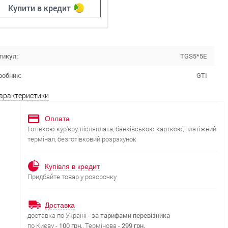
Купити в кредит
тикул:
TGS5*5E
робник:
GTI
характеристики
Оплата
Готівкою кур'єру, післяплата, банківською карткою, платіжний
термінал, безготівковий розрахунок
Купівля в кредит
Придбайте товар у розсрочку
Доставка
доставка по Україні -
за тарифами перевізника
по Києву -
100 грн.
, Термінова -
299 грн.