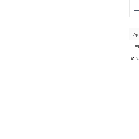
Ар
Ви
Всі 