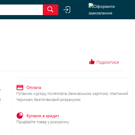
Поділитися
Оплата
е
Готівкою кур'єру, післяплата, банківською карткою, платіжний
я
термінал, безготівковий розрахунок
Купівля в кредит
Придбайте товар у розсрочку