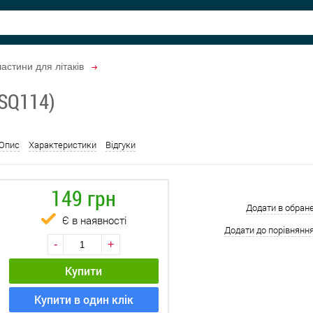
астини для літаків
(SQ114)
Опис
Характеристики
Відгуки
149 грн
Додати в обран
Є в наявності
Додати до порівнянн
-
+
Купити
Купити в один клік