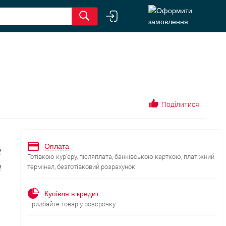
Поділитися
Оплата
е
Готівкою кур'єру, післяплата, банківською карткою, платіжний
я
термінал, безготівковий розрахунок
Купівля в кредит
Придбайте товар у розсрочку