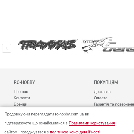
RC-HOBBY
ПОКУПЦЯМ
Про нас
Доставка
Контакти
Оплата
Бренди
Гарантія та повернен
Наш канал 1RC
Програма лояльності
Продовжуючи переглядати rc-hobby.com.ua ви
Співпраця
Сервіс
Вакансії
підтверджуєте що ознайомилися з
Правилами користування
сайтом і погоджуєтеся з
політикою конфіденційності