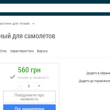
астини для літаків
нный для самолетов
Опис
Характеристики
Відгуки
560 грн
Додати в обран
Немає в наявності
Додати до порівнянн
-
+
Повідомити про
наявність
Під замовлення