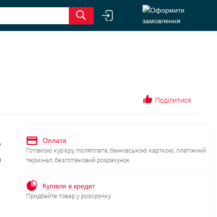
Поділитися
Оплата
е
Готівкою кур'єру, післяплата, банківською карткою, платіжний
я
термінал, безготівковий розрахунок
Купівля в кредит
Придбайте товар у розсрочку