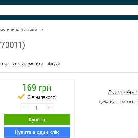
астини для літаків
770011)
Опис
Характеристики
Відгуки
169 грн
Додати в обран
Є в наявності
Додати до порівнянн
-
+
Купити
Купити в один клік