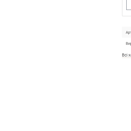
Ар
Ви
Всі 