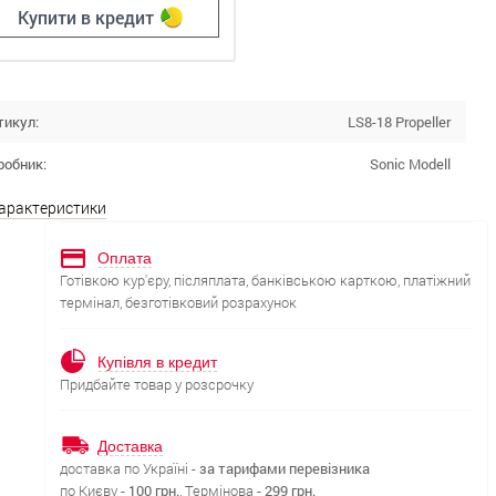
Купити в кредит
тикул:
LS8-18 Propeller
робник:
Sonic Modell
характеристики
Оплата
Готівкою кур'єру, післяплата, банківською карткою, платіжний
термінал, безготівковий розрахунок
Купівля в кредит
Придбайте товар у розсрочку
Доставка
доставка по Україні -
за тарифами перевізника
по Києву -
100 грн.
, Термінова -
299 грн.