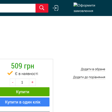
509 грн
Додати в обране
Є в наявності
Додати до порівняння
-
+
Купити
Купити в один клік