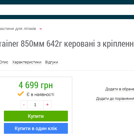
астини для літаків
rainer 850мм 642г керовані з кріплен
Опис
Характеристики
Відгуки
4 699 грн
Додати в обран
Є в наявності
Додати до порівнянн
-
+
Купити
Купити в один клік