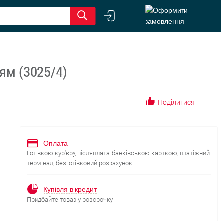
ням (3025/4)
Поділитися
Оплата
е
Готівкою кур'єру, післяплата, банківською карткою, платіжний
я
термінал, безготівковий розрахунок
Купівля в кредит
Придбайте товар у розсрочку