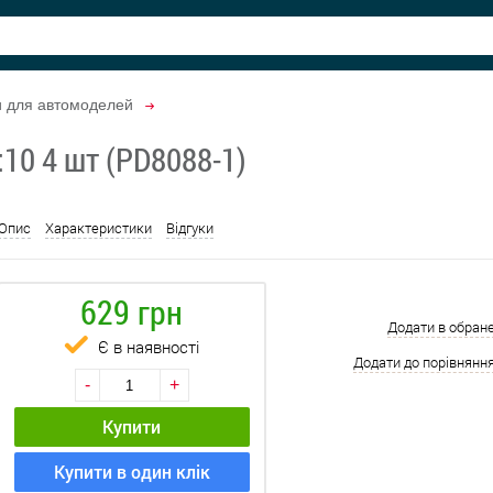
и для автомоделей
:10 4 шт (PD8088-1)
Опис
Характеристики
Відгуки
629 грн
Додати в обран
Є в наявності
Додати до порівнянн
-
+
Купити
Купити в один клік