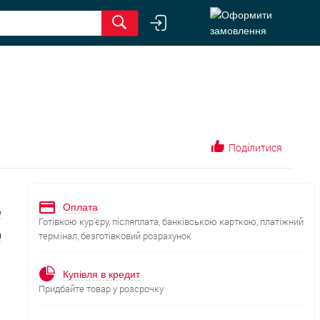
Поділитися
Оплата
е
Готівкою кур'єру, післяплата, банківською карткою, платіжний
я
термінал, безготівковий розрахунок
Купівля в кредит
Придбайте товар у розсрочку