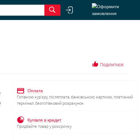
Поділитися
Оплата
е
Готівкою кур'єру, післяплата, банківською карткою, платіжний
я
термінал, безготівковий розрахунок
Купівля в кредит
Придбайте товар у розсрочку