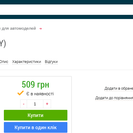
и для автомоделей
Y)
Опис
Характеристики
Відгуки
509 грн
Додати в обран
Є в наявності
Додати до порівнянн
-
+
Купити
Купити в один клік