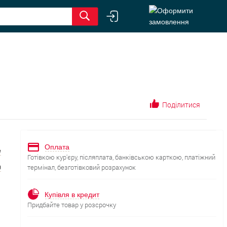
Поділитися
Оплата
е
Готівкою кур'єру, післяплата, банківською карткою, платіжний
я
термінал, безготівковий розрахунок
Купівля в кредит
Придбайте товар у розсрочку