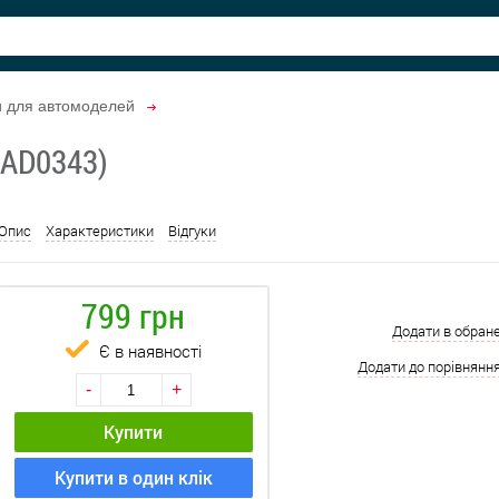
и для автомоделей
 (AD0343)
Опис
Характеристики
Відгуки
799 грн
Додати в обран
Є в наявності
Додати до порівнянн
-
+
Купити
Купити в один клік