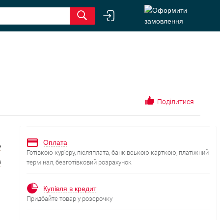
Поділитися
Оплата
е
Готівкою кур'єру, післяплата, банківською карткою, платіжний
я
термінал, безготівковий розрахунок
Купівля в кредит
Придбайте товар у розсрочку