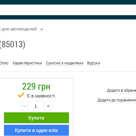
и для автомоделей
(85013)
Опис
Характеристики
Сумісно з моделями
Відгуки
229 грн
Додати в обран
Є в наявності
Додати до порівнянн
-
+
Купити
Купити в один клік