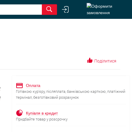
Поділитися
Оплата
е
Готівкою кур'єру, післяплата, банківською карткою, платіжний
я
термінал, безготівковий розрахунок
Купівля в кредит
Придбайте товар у розсрочку