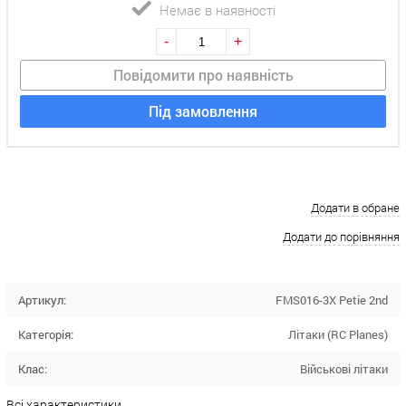
Немає в наявності
-
+
Повідомити про наявність
Під замовлення
Додати в обране
Додати до порівняння
Артикул:
FMS016-3X Petie 2nd
Категорія:
Літаки (RC Planes)
Клас:
Військові літаки
Всі характеристики