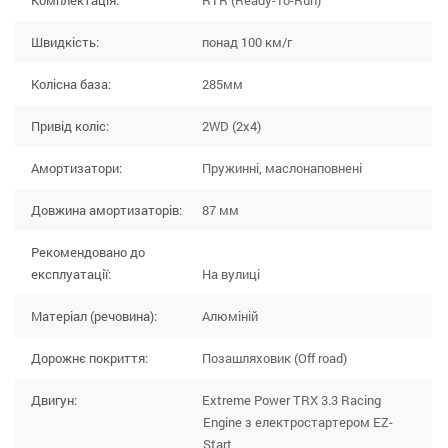
Комплектація:
RTR (Ready-To-Run)
Швидкість:
понад 100 км/г
Колісна база:
285мм
Привід коліс:
2WD (2x4)
Амортизатори:
Пружинні, маслонаповнені
Довжина амортизаторів:
87 мм
Рекомендовано до
експлуатації:
На вулиці
Матеріал (речовина):
Алюміній
Дорожнє покриття:
Позашляховик (Off road)
Двигун:
Extreme Power TRX 3.3 Racing
Engine з електростартером EZ-
Start