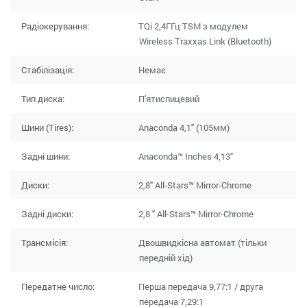
Радіокерування:
TQi 2,4ГГц TSM з модулем
Wireless Traxxas Link (Bluetooth)
Стабілізація:
Немає
Тип диска:
П'ятиспицевий
Шини (Tires):
Anaconda 4,1" (105мм)
Задні шини:
Anaconda™ Inches 4,13"
Диски:
2,8" All-Stars™ Mirror-Chrome
Задні диски:
2,8 " All-Stars™ Mirror-Chrome
Трансмісія:
Двошвидкісна автомат (тільки
передній хід)
Передатне число:
Перша передача 9,77:1 / друга
передача 7,29:1