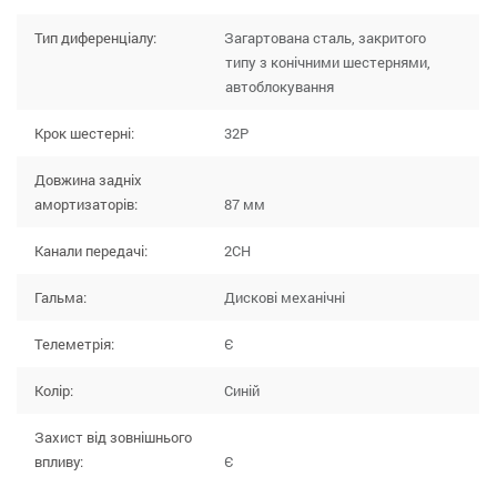
Тип диференціалу:
Загартована сталь, закритого
типу з конічними шестернями,
автоблокування
Крок шестерні:
32P
Довжина задніх
амортизаторів:
87 мм
Канали передачі:
2CH
Гальма:
Дискові механічні
Телеметрія:
Є
Колір:
Синій
Захист від зовнішнього
впливу:
Є