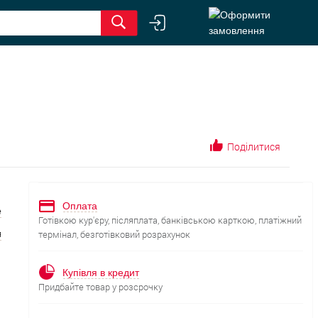
Поділитися
Оплата
е
Готівкою кур'єру, післяплата, банківською карткою, платіжний
я
термінал, безготівковий розрахунок
Купівля в кредит
Придбайте товар у розсрочку