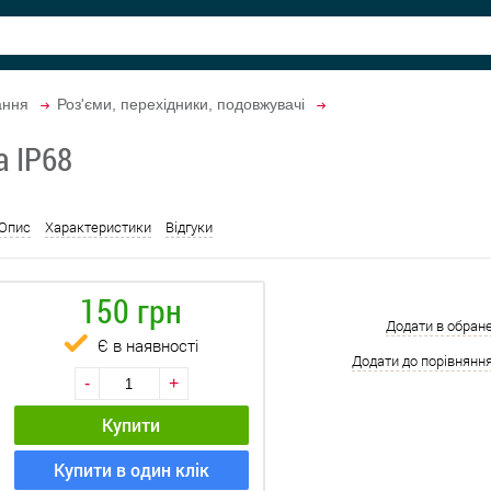
ання
Роз'єми, перехідники, подовжувачі
а IP68
Опис
Характеристики
Відгуки
150 грн
Додати в обран
Є в наявності
Додати до порівнянн
-
+
Купити
Купити в один клік