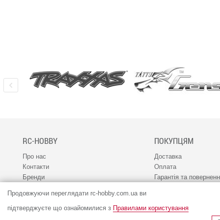
RC-HOBBY
ПОКУПЦЯМ
Про нас
Доставка
Контакти
Оплата
Бренди
Гарантія та повернен
Наш канал 1RC
Програма лояльності
Продовжуючи переглядати rc-hobby.com.ua ви
Співпраця
Сервіс
Вакансії
підтверджуєте що ознайомилися з
Правилами користування