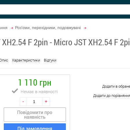
ання
Роз'єми, перехідники, подовжувачі
 XH2.54 F 2pin - Micro JST XH2.54 F 2
Опис
Характеристики
Відгуки
1 110 грн
Додати в обран
Немає в наявності
Додати до порівнянн
-
+
Повідомити про
наявність
Під замовлення