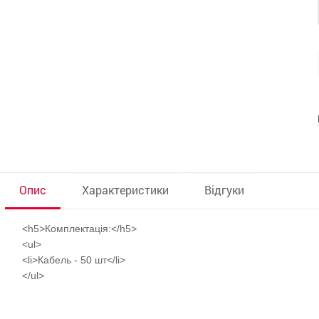
Опис
Характеристики
Відгуки
<h5>Комплектація:</h5>
<ul>
<li>Кабель - 50 шт</li>
</ul>