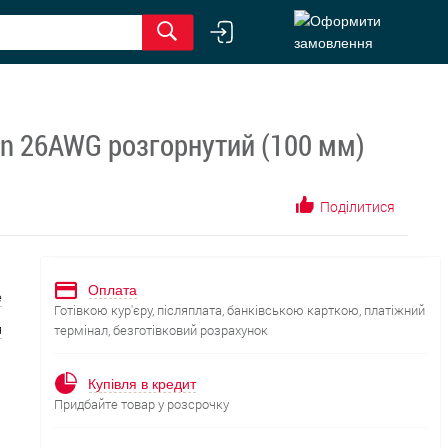
pin 26AWG розгорнутий (100 мм)
Поділитися
Оплата
е
Готівкою кур'єру, післяплата, банківською карткою, платіжний
я
термінал, безготівковий розрахунок
Купівля в кредит
Придбайте товар у розсрочку