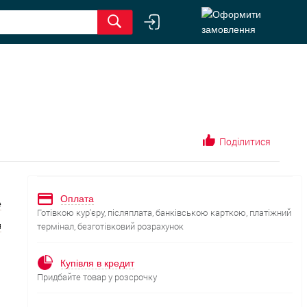
Поділитися
Оплата
е
Готівкою кур'єру, післяплата, банківською карткою, платіжний
я
термінал, безготівковий розрахунок
Купівля в кредит
Придбайте товар у розсрочку