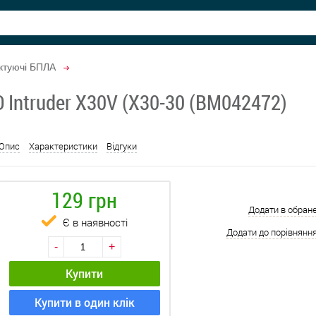
ктуючі БПЛА
 Intruder X30V (X30-30 (BM042472)
Опис
Характеристики
Відгуки
129 грн
Додати в обран
Є в наявності
Додати до порівнянн
-
+
Купити
Купити в один клік