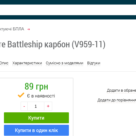
ктуючі БПЛА
 Battleship карбон (V959-11)
Опис
Характеристики
Сумісно з моделями
Відгуки
89 грн
Додати в обран
Є в наявності
Додати до порівнянн
-
+
Купити
Купити в один клік