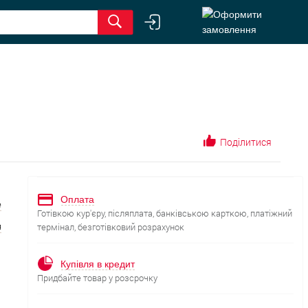
Поділитися
Оплата
е
Готівкою кур'єру, післяплата, банківською карткою, платіжний
я
термінал, безготівковий розрахунок
Купівля в кредит
Придбайте товар у розсрочку