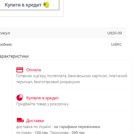
Купити в кредит
тикул:
U820-09
робник:
UdiRC
характеристики
Оплата
Готівкою кур'єру, післяплата, банківською карткою, платіжний
термінал, безготівковий розрахунок
Купівля в кредит
Придбайте товар у розсрочку
Доставка
доставка по Україні -
за тарифами перевізника
по Києву -
100 грн.
, Термінова -
299 грн.