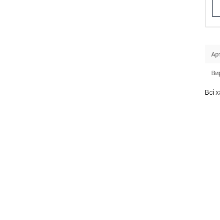
Ар
Ви
Всі 