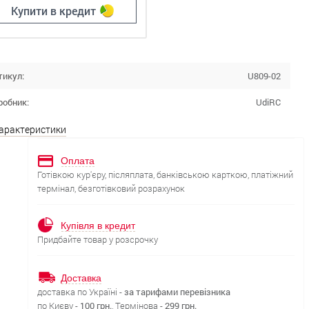
Купити в кредит
тикул:
U809-02
робник:
UdiRC
характеристики
Оплата
Готівкою кур'єру, післяплата, банківською карткою, платіжний
термінал, безготівковий розрахунок
Купівля в кредит
Придбайте товар у розсрочку
Доставка
доставка по Україні -
за тарифами перевізника
по Києву -
100 грн.
, Термінова -
299 грн.