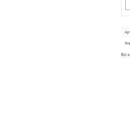
Ар
Ви
Всі 