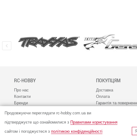
RC-HOBBY
ПОКУПЦЯМ
Про нас
Доставка
Контакти
Оплата
Бренди
Гарантія та повернен
Наш канал 1RC
Програма лояльності
Продовжуючи переглядати rc-hobby.com.ua ви
Співпраця
Сервіс
Вакансії
підтверджуєте що ознайомилися з
Правилами користування
сайтом і погоджуєтеся з
політикою конфіденційності