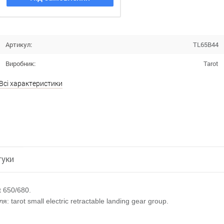
Артикул:
TL65B44
Виробник:
Tarot
Всі характеристики
гуки
 650/680.
arot small electric retractable landing gear group.