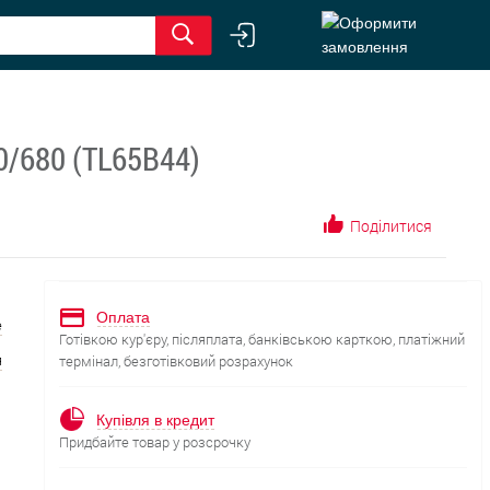
0/680 (TL65B44)
Поділитися
Оплата
е
Готівкою кур'єру, післяплата, банківською карткою, платіжний
я
термінал, безготівковий розрахунок
Купівля в кредит
Придбайте товар у розсрочку