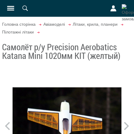
Головна сторінка
Авіамоделі
Літаки, крила, планери
Пілотажні літаки
Самолёт р/у Precision Aerobatics
Katana Mini 1020мм KIT (желтый)