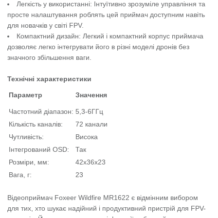
Легкість у використанні: Інтуїтивно зрозуміле управління та
просте налаштування роблять цей приймач доступним навіть
для новачків у світі FPV.
Компактний дизайн: Легкий і компактний корпус приймача
дозволяє легко інтегрувати його в різні моделі дронів без
значного збільшення ваги.
Технічні характеристики
Параметр
Значення
Частотний діапазон:
5,3-6ГГц
Кількість каналів:
72 канали
Чутливість:
Висока
Інтегрований OSD:
Так
Розміри, мм:
42х36х23
Вага, г:
23
Відеоприймач Foxeer Wildfire MR1622 є відмінним вибором
для тих, хто шукає надійний і продуктивний пристрій для FPV-