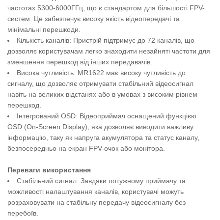
частотах 5300-6000ГГц, що є стандартом для більшості FPV-
систем. Це забезпечує високу якість відеопередачі та
мінімальні перешкоди.
Кількість каналів: Пристрій підтримує до 72 каналів, що
дозволяє користувачам легко знаходити незайняті частоти для
зменшення перешкод від інших передавачів.
Висока чутливість: MR1622 має високу чутливість до
сигналу, що дозволяє отримувати стабільний відеосигнал
навіть на великих відстанях або в умовах з високим рівнем
перешкод.
Інтегрований OSD: Відеоприймач оснащений функцією
OSD (On-Screen Display), яка дозволяє виводити важливу
інформацію, таку як напруга акумулятора та статус каналу,
безпосередньо на екран FPV-очок або монітора.
Переваги використання
Стабільний сигнал: Завдяки потужному приймачу та
можливості налаштування каналів, користувачі можуть
розраховувати на стабільну передачу відеосигналу без
перебоїв.