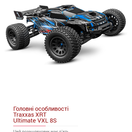
Головні особливості
Traxxas XRT
Ultimate VXL 8S
Цей позашляховик має п’ять