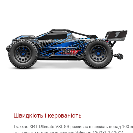
Швидкість і керованість
Traxxas XRT Ultimate VXL 8S розвиває швидкість понад 100 к
год завдяки потужному двигуну Velineon 1200XL 1275KV