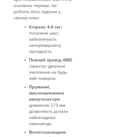
основних переваг, які
роблять його лідером у
своєму класі:
Кліренс 4,9 см
і
посилене шасі
забезпечують
неперевершену
прохідність.
Повний привід 4WD
гарантує ідеальне
зчеплення на будь-
якій поверхні.
Пружинні,
маслонаповнені
амортизатори
довжиною 173 мм
дозволяють долати
найскладніші
перешкоди.
Вологозахищена