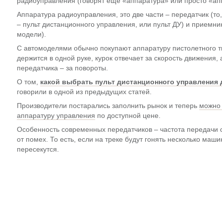
радиоуправления (говорят еще «аппаратура» или просто «ап
Аппаратура радиоуправления, это две части – передатчик (то,
– пульт дистанционного управления, или пульт ДУ) и приемник
модели).
С автомоделями обычно покупают аппаратуру пистолетного ти
держится в одной руке, курок отвечает за скорость движения, 
передатчика – за повороты.
О том,
какой выбрать пульт дистанционного управления
говорили в одной из предыдущих статей.
Производители постарались заполнить рынок и теперь
можно 
аппаратуру управления
по доступной цене.
Особенность современных передатчиков – частота передачи 
от помех. То есть, если на треке будут гонять несколько маши
пересекутся.