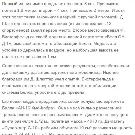
Первый их них имел продолжительность 3 сек. При высоте
полета 1,8 метра, второй – 4 сек. При высоте 2 метра. И хотя
этот полет также закончился аварией с крупной поломкой, Д.
Шлюттер на этих соревнованиях (в них состязались 13
спортсменов) занял первое место. Второе место завоевал Ф.
Бистерфельд со своей моделью-копией вертолета «Белл ОН-
Д-1», имевшей автомат стабилизации Белла. Модель эта
устойчиво держалась в воздухе, но наибольшая высота ее
полета не превышала 1 см.
Соревнования несмотря на низкие результаты, способствовали
дальнейшему развитию вертолетного моделизма. Именно
благодаря им Д. Шлюттер учел опыт Ф. Бистерфельда и
использовал на четвертой модели автомат стабилизации
системы Белла, упростив его до предела.
Его новая модель представляла собой полукопию вертолета
Белла «АН-16 Хью-Кобра». Она имела сильно разнесенное
трехколесное шасси с носовым колесом. Диаметр ее несущего
винта равнялся 1,72 м., полетная масса – 4970 гр. Двигатель
«Супер-тигр G-10» рабочим объемом 10 см³ развивал мощность
около 0,74 кВт (1 л. с.). Радиокомандами осуществлялось