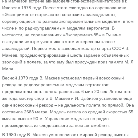
на матчевой встрече авиамоделистов-экспериментаторов в г.
Ижевск в 1978 году. После этого ежегодно на соревнованиях
«Эксперимент» встречаются советские авиамоделисты,
соревнующиеся по разным экспериментальным моделям, в том
числе и по радиоуправляемым моделям вертолетов. В
частности, на соревнованиях «Экспиремент-85» в Тушине
выступали четыре участника в этом интересном классе
авиамоделей. Первое место завоевал мастер спорта СССР В.
Макеев, продемонстрировавший шесть заранее объявленных
эволюций в полете, за что ему был присужден приз памяти М. Л.
Миля.
Весной 1979 года В. Макеев установил первый всесоюзный
рекорд по радиоуправляемым моделям вертолетов:
продолжительность полета равнялась 6 мин.20 сек. Летом того
же года мастер спорта В. Макеев и И. Цыбизов установили еще
один всесоюзный рекорд – на дальность полета по прямой. Она
составила 2683 метра. Модель летела со средней скоростью 55
км/ч на высоте 90 м. Управление моделью по радио
производилось из следовавшего за нею автомобиля.
В 1980 году В. Макеев устанавливает мировой рекорд высоты