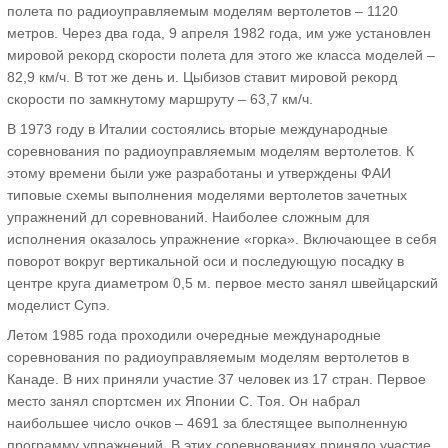
полета по радиоуправляемым моделям вертолетов – 1120
метров. Через два года, 9 апреля 1982 года, им уже установлен
мировой рекорд скорости полета для этого же класса моделей –
82,9 км/ч. В тот же день и. Цыбизов ставит мировой рекорд
скорости по замкнутому маршруту – 63,7 км/ч.
В 1973 году в Италии состоялись вторые международные
соревнования по радиоуправляемым моделям вертолетов. К
этому времени были уже разработаны и утверждены ФАИ
типовые схемы выполнения моделями вертолетов зачетных
упражнений дл соревнований. Наиболее сложным для
исполнения оказалось упражнение «горка». Включающее в себя
поворот вокруг вертикальной оси и последующую посадку в
центре круга диаметром 0,5 м. первое место занял швейцарский
моделист Супэ.
Летом 1985 года проходили очередные международные
соревнования по радиоуправляемым моделям вертолетов в
Канаде. В них приняли участие 37 человек из 17 стран. Первое
место занял спортсмен их Японии С. Тоя. Он набрал
наибольшее число очков – 4691 за блестящее выполненную
программу упражнений. В этих соревнованиях приняло участие