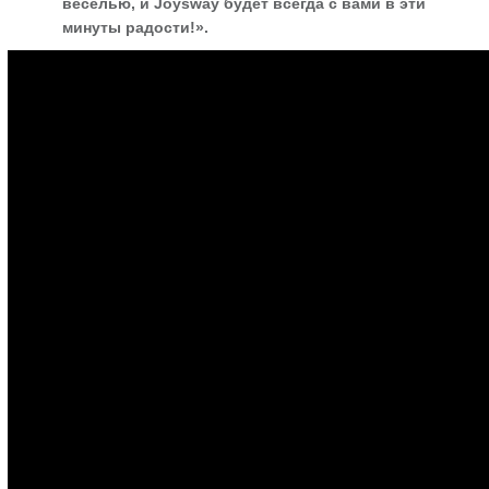
веселью, и Joysway будет всегда с вами в эти
минуты радости!».